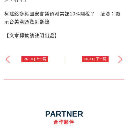
居‧好室」
柯建銘參與國安會議預測美課10%關稅？ 凌濤：顯
示台美溝通幾近斷線
【文章轉載請註明出處】
PREV | 上一篇
NEXT | 下一篇
PARTNER
合作夥伴