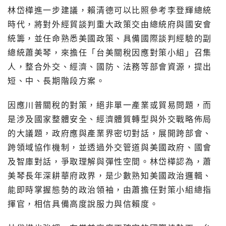
林岱樺進一步建議，賴清德可以比照參考李登輝總統
時代，將對外經貿談判重大政策交由總統府與國安會
統籌，並任命熟悉美國政策、具備國際談判經驗的副
總統蕭美琴，來擔任「台美關稅因應對策小組」召集
人，整合外交、經濟、國防、法務等部會資源，提出
短、中、長期階段方案。
因應川普關稅的對策，絕非單一產業或貿易問題，而
是涉及國家整體安全、經濟體質轉型與外交戰略佈局
的大議題，政府應與產業界密切對話，展開跨部會、
跨領域協作機制，並透過外交管道與美國政府、國會
及智庫對話，爭取理解與彈性空間。林岱樺認為，蕭
美琴長年深耕華府政界，是少數熟知美國政治邏輯、
能即時掌握態勢的政治領袖，由蕭擔任對策小組總指
揮官，相信具備高度說服力與信賴度。