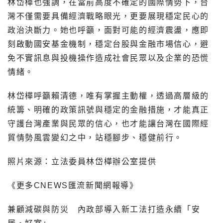
林岱樺也強調，在當前高度不確定的國際情勢下，台
灣不僅需要具備經濟戰略眼光，更要展現穩定民心的
政治決斷力。她也呼籲，面對可能的經濟震盪，應即
刻啟動國安基金機制，穩定台股與金融市場信心，避
免不實訊息與投機操作造成社會民眾以及企業的恐慌
情緒。
林岱樺呼籲賴清德，唯有掌握主動權，透過高層級的
統籌、明確的政策訊號與穩定的金融措施，才能真正
守護台灣產業與民眾的信心，也才能讓台灣在國際經
貿情勢風雲變幻之中，站穩腳步、穩健前行。
照片來源：立法委員林岱樺辦公室提供
《更多CNEWS匯流新聞網報導》
兼顧減碳與防災 內政部導入新工法打造永續「安