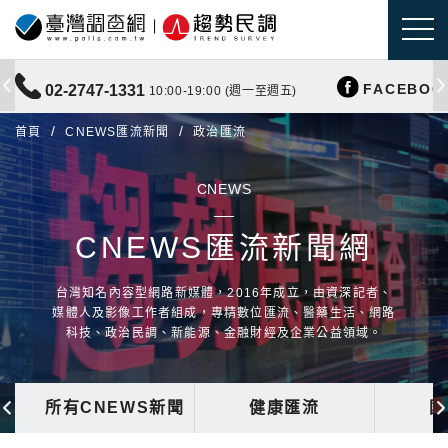
FACEBOO
02-2747-1331
10:00-19:00 (週一至週五)
首頁
CNEWS匯流新聞
政治匯流
CNEWS
CNEWS匯流新聞網
台灣知名內容型網路新媒體，2016年成立，由資深記者、
媒體人及影像工作者組成，專精數位匯流、醫藥生活、網路
科技、政治民調、新能源、金融財經及企業公益領域。
所有CNEWS新聞
健康匯流
國