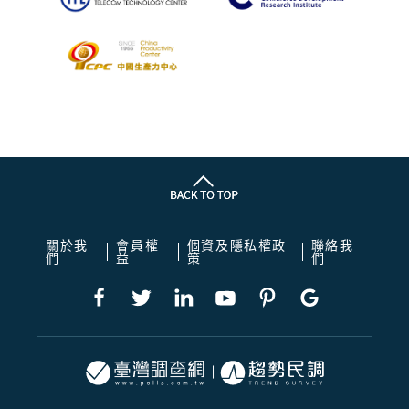
關於我
會員權
個資及隱私權政
聯絡我
們
益
策
們