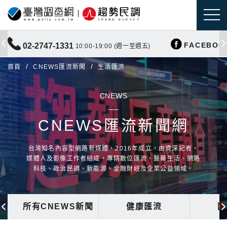
FACEBOO
02-2747-1331
10:00-19:00 (週一至週五)
首頁
CNEWS匯流新聞
生活匯流
CNEWS
CNEWS匯流新聞網
台灣知名內容型網路新媒體，2016年成立，由資深記者、
媒體人及影像工作者組成，專精數位匯流、醫藥生活、網路
科技、政治民調、新能源、金融財經及企業公益領域。
所有CNEWS新聞
健康匯流
國