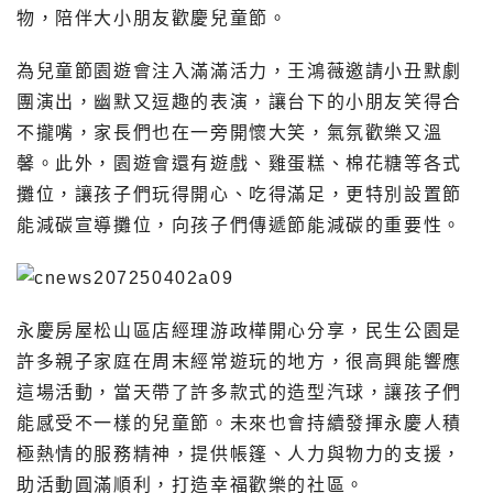
物，陪伴大小朋友歡慶兒童節。
為兒童節園遊會注入滿滿活力，王鴻薇邀請小丑默劇
團演出，幽默又逗趣的表演，讓台下的小朋友笑得合
不攏嘴，家長們也在一旁開懷大笑，氣氛歡樂又溫
馨。此外，園遊會還有遊戲、雞蛋糕、棉花糖等各式
攤位，讓孩子們玩得開心、吃得滿足，更特別設置節
能減碳宣導攤位，向孩子們傳遞節能減碳的重要性。
永慶房屋松山區店經理游政樺開心分享，民生公園是
許多親子家庭在周末經常遊玩的地方，很高興能響應
這場活動，當天帶了許多款式的造型汽球，讓孩子們
能感受不一樣的兒童節。未來也會持續發揮永慶人積
極熱情的服務精神，提供帳篷、人力與物力的支援，
助活動圓滿順利，打造幸福歡樂的社區。