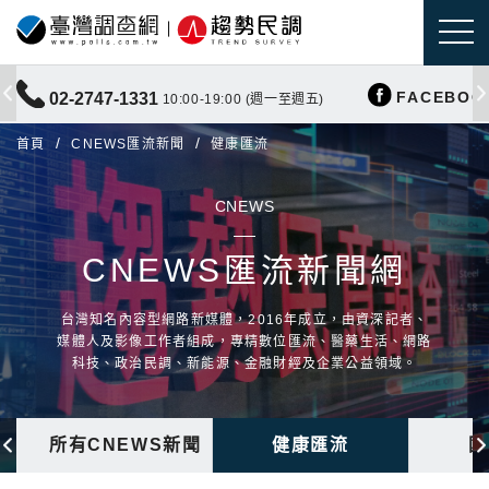
FACEBOO
02-2747-1331
10:00-19:00 (週一至週五)
首頁
CNEWS匯流新聞
健康匯流
CNEWS
CNEWS匯流新聞網
台灣知名內容型網路新媒體，2016年成立，由資深記者、
媒體人及影像工作者組成，專精數位匯流、醫藥生活、網路
科技、政治民調、新能源、金融財經及企業公益領域。
所有CNEWS新聞
健康匯流
國