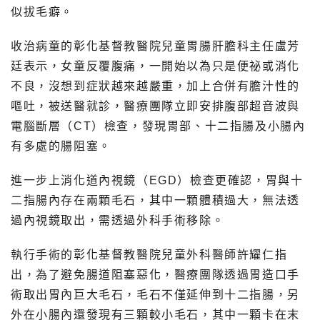
似拔毛癖。
收治病童的彰化基督教醫院兒童胃腸肝膽科主任盧芳
廷表示，女童反覆腹痛，一開始以為只是便祕或消化
不良，沒想到症狀越來越嚴重，加上合併有膽汁性的
嘔吐，被送醫就診，醫療團隊立即安排腹部超音波與
電腦斷層（CT）檢查，發現胃部、十二指腸及小腸內
有多處的腸阻塞。
進一步上消化道內視鏡（EGD）檢查更確認，胃與十
二指腸內存在兩顆毛石，其中一顆體積過大，無法透
過內視鏡取出，需透過外科手術移除。
執行手術的彰化基督教醫院兒童外科醫師許耀仁指
出，為了避免腸道阻塞惡化，醫療團隊透過胃造口手
術取出胃內巨大毛石，毛石不僅延伸到十二指腸，另
外在小腸內還發現有三顆較小毛石，其中一顆卡在末