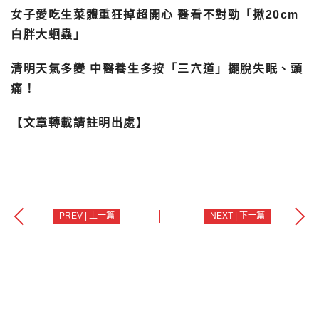
女子愛吃生菜體重狂掉超開心 醫看不對勁「揪20cm
白胖大蛔蟲」
清明天氣多變 中醫養生多按「三穴道」擺脫失眠、頭
痛！
【文章轉載請註明出處】
PREV | 上一篇
NEXT | 下一篇