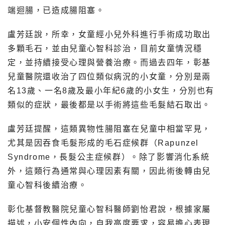
端迴腸，已造成腸阻塞。
盧芳廷說，所幸，女童經小兒外科進行手術成功取出
多顆毛石，並由兒童心智科診治，目前女童情況穩
定，並持續接受心理與營養治療。而過去四年，彰基
兒童醫院還收治了四位類似病況的小女童，分別是兩
名13歲、一名8歲及最小年紀6歲的小女生，分別也有
類似的症狀，最後都是以手術將這些毛髮結石取出。
盧芳廷提醒，這類異物性腸阻塞在兒童中相當罕見，
尤其是因吞食毛髮形成的毛石症候群（Rapunzel
Syndrome，長髮公主症候群）。除了影響消化系統
外，這類行為通常與心理因素有關，因此術後轉由兒
童心智科後續治療。
彰化基督教醫院兒童心智科醫師劉怡君說，根據家屬
描述，小安個性內向，自我高度要求，容易擔心表現