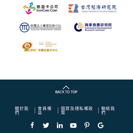
關於我
會員權
個資及隱私權政
聯絡我
們
益
策
們