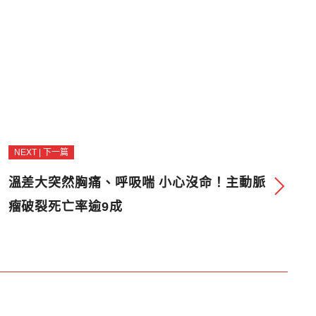
NEXT | 下一篇
溫差大突然胸痛、呼吸喘 小心沒命！主動脈
瘤破裂死亡率逾9成