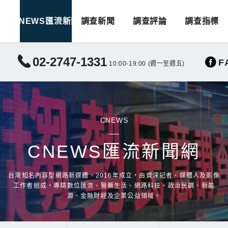
CNEWS匯流新聞
調查新聞
調查評論
調查指標
02-2747-1331
F
10:00-19:00 (週一至週五)
CNEWS
CNEWS匯流新聞網
台灣知名內容型網路新媒體，2016年成立，由資深記者、媒體人及影像
工作者組成，專精數位匯流、醫藥生活、網路科技、政治民調、新能
源、金融財經及企業公益領域。