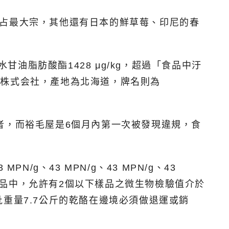
標占最大宗，其他還有日本的鮮草莓、印尼的春
甘油脂肪酸酯1428 μg/kg，超過「食品中汙
工業株式会社，產地為北海道，牌名則為
者，而裕毛屋是6個月內第一次被發現違規，食
g、43 MPN/g、43 MPN/g、43
個樣品中，允許有2個以下樣品之微生物檢驗值介於
L)；這批重量7.7公斤的乾酪在邊境必須做退運或銷