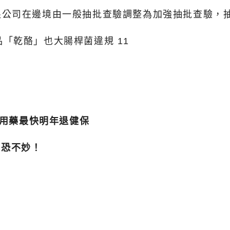
公司在邊境由一般抽批查驗調整為加強抽批查驗，抽驗
示用藥最快明年退健保
」恐不妙！