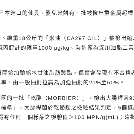
以日本進口的仙貝、嬰兒米餅有三批被檢出重金屬超
。
重18公斤的「米油（CA297 OIL）」被檢出縮水
丙醇計的限量1000 μg/kg。製造廠為深川油脂
日開始加驗縮水甘油脂肪酸酯，偶爾會發現有不合格
率，由一般抽批拉高為加強抽批的20%至50%。
「乾酪（MORBIER）」，檢出大腸桿菌93 MPN/
生物衛生標準」，大腸桿菌於乾酪類之檢驗結果判定，5
之間，但不得有任何一個樣品之檢驗值＞100 MPN/g(m