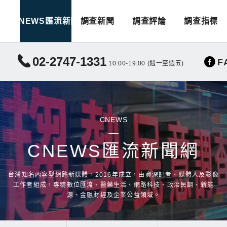
CNEWS匯流新聞
調查新聞
調查評論
調查指標
02-2747-1331
F
10:00-19:00 (週一至週五)
CNEWS
CNEWS匯流新聞網
台灣知名內容型網路新媒體，2016年成立，由資深記者、媒體人及影像
工作者組成，專精數位匯流、醫藥生活、網路科技、政治民調、新能
源、金融財經及企業公益領域。