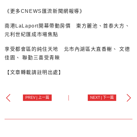
《更多CNEWS匯流新聞網報導》
南港LaLaport開幕帶動房價 東方麗池、首泰大方、
元利世紀匯成市場焦點
享受都會區的純住天地 北市內湖區大直香榭、 文德
佳園、 聯勤三喜受青睞
【文章轉載請註明出處】
PREV | 上一篇
NEXT | 下一篇