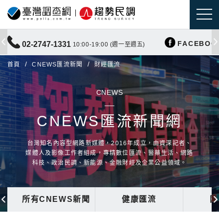
FACEBOO
02-2747-1331
10:00-19:00 (週一至週五)
首頁
CNEWS匯流新聞
財經匯流
CNEWS
CNEWS匯流新聞網
台灣知名內容型網路新媒體，2016年成立，由資深記者、
媒體人及影像工作者組成，專精數位匯流、醫藥生活、網路
科技、政治民調、新能源、金融財經及企業公益領域。
所有CNEWS新聞
健康匯流
國