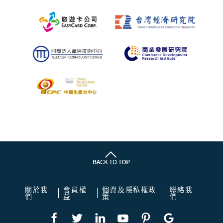
關於我
會員權
個資及隱私權政
聯絡我
們
益
策
們