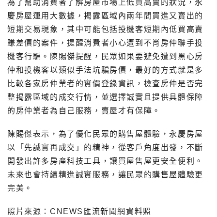
為了幫助消費者了解房屋市場上低買高賣的狀況，永
慶房屋運用大數據，揭露區域內兩年間買進又賣出的
短期交易現象，其中可能包括投機客短期內低買高賣
賺差價的案件，提醒消費者小心遭到不肖房仲聯手投
機客行騙。陳賜傑提醒，民眾如果要避免遭到黑心房
仲和投機客以類似手法坑騙房價，最好的方式就是多
比較各家房仲業者的實價登錄資訊，檢查房仲是否完
整揭露區域的成交行情，並選擇誠實且提供具體保障
的房仲業者為自己服務，賣屋才有保障。
陳賜傑表示，為了優化民眾的購售屋體驗，永慶房屋
以「先誠實再成交」的精神，從客戶角度出發，不斷
開發出許多房產科技工具，讓買屋售屋更安全便利。
未來也會持續精進誠實服務，讓民眾的購售屋體驗更
完美。
照片來源：CNEWS匯流新聞網資料照