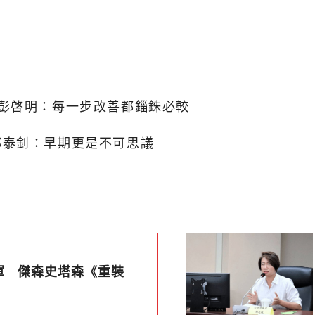
彭啓明：每一步改善都錙銖必較
邢泰釗：早期更是不可思議
軍 傑森史塔森《重裝