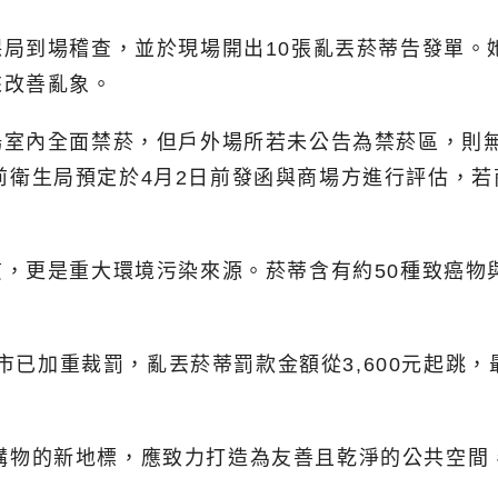
局到場稽查，並於現場開出10張亂丟菸蒂告發單。
來改善亂象。
場室內全面禁菸，但戶外場所若未公告為禁菸區，則
，目前衛生局預定於4月2日前發函與商場方進行評估
，更是重大環境污染來源。菸蒂含有約50種致癌物與
市已加重裁罰，亂丟菸蒂罰款金額從3,600元起跳，
憩與購物的新地標，應致力打造為友善且乾淨的公共空