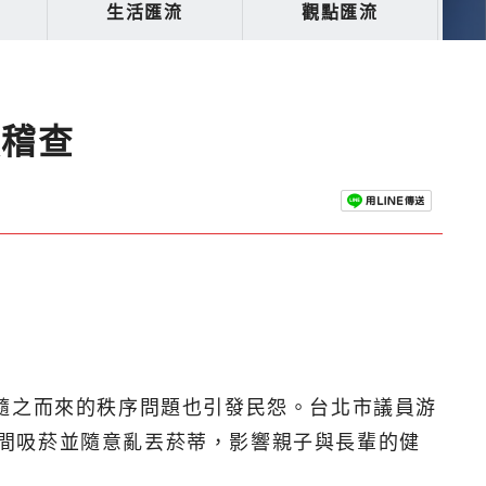
生活匯流
觀點匯流
強稽查
不過隨之而來的秩序問題也引發民怨。台北市議員游
共空間吸菸並隨意亂丟菸蒂，影響親子與長輩的健