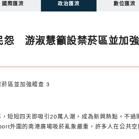
國際匯流
政治匯流
數位匯流
象惹民怨 游淑慧籲設禁菸區並加
盛大開幕，短短四天即吸引20萬人潮，成為新興熱點。
aport外圍的南港廣場吸菸亂象嚴重，許多人在公