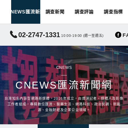
CNEWS匯流新聞
調查新聞
調查評論
調查指標
02-2747-1331
F
10:00-19:00 (週一至週五)
CNEWS
CNEWS匯流新聞網
台灣知名內容型網路新媒體，2016年成立，由資深記者、媒體人及影像
工作者組成，專精數位匯流、醫藥生活、網路科技、政治民調、新能
源、金融財經及企業公益領域。