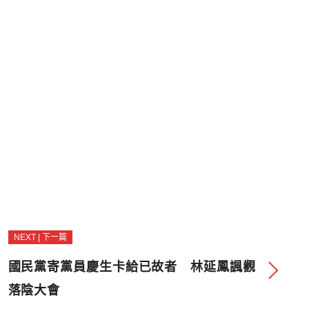
NEXT | 下一篇
國民黨寄黨員慶生卡給已故者 林延鳳諷觀
落陰大會