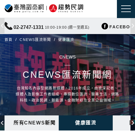
FACEBOO
02-2747-1331
10:00-19:00 (週一至週五)
首頁
CNEWS匯流新聞
健康匯流
CNEWS
CNEWS匯流新聞網
台灣知名內容型網路新媒體，2016年成立，由資深記者、
媒體人及影像工作者組成，專精數位匯流、醫藥生活、網路
科技、政治民調、新能源、金融財經及企業公益領域。
所有CNEWS新聞
健康匯流
國