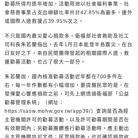
勸募所得均逐年增加，活動用途以社會福利事業、社
會慈善事業占支出總額比率共計42.85%為最多，援外
或國際人道救援占39.95%次之。
不只是國內震災愛心捐款多，衛福部社會救助及社工
司科長朱若蘭指出，去年1月日本能登半島震災，在台
日友好之下，來自民間團隊發起的相關國際人道、救
援勸募活動，也占了很大一部分。
朱若蘭說，國內核准勸募活動近年都在700多件左
右，每一年件數都有小幅增加，要提醒民眾的是，在
發揮愛心響應捐款之前，可先上網透過衛福部「公益
勸募管理系統」（網址：
https://sasw.mohw.gov.tw/app39/
）查詢是否為經
主管機關許可的勸募活動，以及許可勸募期間是否在
有效期間內；另勸募團體進行勸募活動時，應主動出
示主管機關許可文件；民眾捐款後，也可確認捐款收