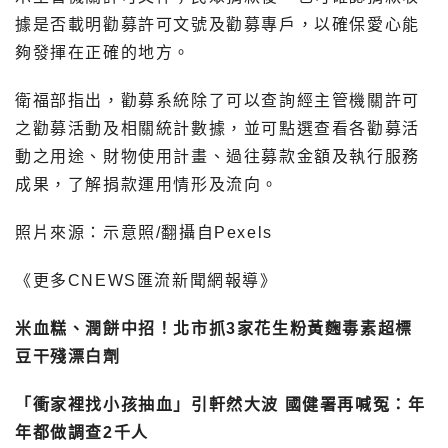
據是否載明勸募許可文號及勸募專戶，以確保愛心能
夠發揮在正確的地方。
衛福部指出，勸募系統除了可以查詢經主管機關許可
之勸募活動及相關統計數據，並可點選查看各勸募活
動之用途、財物使用計畫、過往募款金額及執行服務
成果，了解捐款運用情形及流向。
照片來源：示意照/翻攝自Pexels
《更多CNEWS匯流新聞網報導》
米血糕、潤餅中招！北市抓3家花生粉黃麴毒素超標
豆干殘漂白劑
「衝家裡找小孩抽血」引軒然大波 國健署再喊冤：年
年都做調查2千人