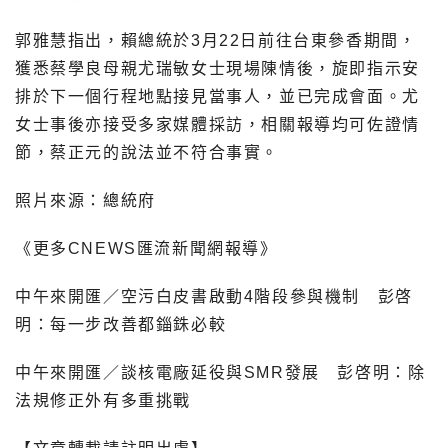
郭雅慧指出，賴總統於3月22日前往台東參香期間，
獲悉蔡學良母親尤瑞敏女士現場陳情後，旋即指示安
排於下一個行程地點接見當事人，並已完成會面。尤
女士事後亦接受多家媒體採訪，相關報導均可佐證情
節，蔡正元的說法並不符合事實。
照片來源：總統府
《更多CNEWS匯流新聞網報導》
中午來開匯／空污白皮書啟動4階段參與機制 彭啓
明：每一步改善都錙銖必較
中午來開匯／談核電廠延役與SMR發展 彭啓明：除
法規修正外有多重挑戰