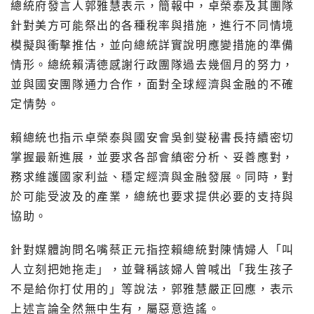
總統府發言人郭雅慧表示，簡報中，卓榮泰及其團隊
針對美方可能祭出的各種稅率與措施，進行不同情境
模擬與衝擊推估，並向總統詳實說明應變措施的準備
情形。總統賴清德感謝行政團隊過去幾個月的努力，
並與國安團隊通力合作，面對全球經濟與金融的不確
定情勢。
賴總統也指示卓榮泰與國安會吳釗燮秘書長持續密切
掌握最新進展，並要求各部會縝密分析、妥善應對，
務求維護國家利益、穩定經濟與金融發展。同時，對
於可能受波及的產業，總統也要求提供必要的支持與
協助。
針對媒體詢問名嘴蔡正元指控賴總統對陳情婦人「叫
人立刻把她拖走」，並聲稱該婦人曾喊出「我生孩子
不是給你打仗用的」等說法，郭雅慧嚴正回應，表示
上述言論全然無中生有，屬惡意造謠。