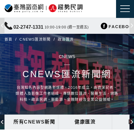
FACEBOO
02-2747-1331
10:00-19:00 (週一至週五)
首頁
CNEWS匯流新聞
政治匯流
CNEWS
CNEWS匯流新聞網
台灣知名內容型網路新媒體，2016年成立，由資深記者、
媒體人及影像工作者組成，專精數位匯流、醫藥生活、網路
科技、政治民調、新能源、金融財經及企業公益領域。
所有CNEWS新聞
健康匯流
國