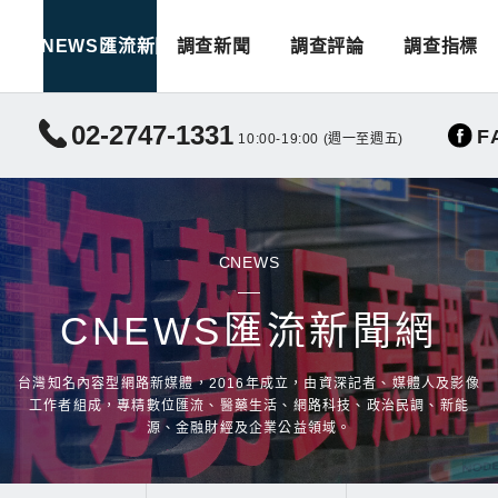
CNEWS匯流新聞
調查新聞
調查評論
調查指標
02-2747-1331
F
10:00-19:00 (週一至週五)
CNEWS
CNEWS匯流新聞網
台灣知名內容型網路新媒體，2016年成立，由資深記者、媒體人及影像
工作者組成，專精數位匯流、醫藥生活、網路科技、政治民調、新能
源、金融財經及企業公益領域。