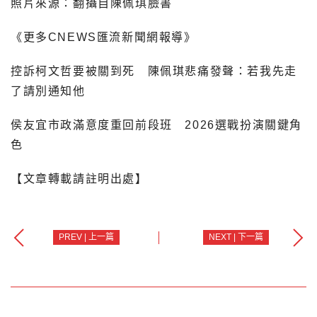
照片來源：翻攝自陳佩琪臉書
《更多CNEWS匯流新聞網報導》
控訴柯文哲要被關到死 陳佩琪悲痛發聲：若我先走
了請別通知他
侯友宜市政滿意度重回前段班 2026選戰扮演關鍵角
色
【文章轉載請註明出處】
PREV | 上一篇
NEXT | 下一篇