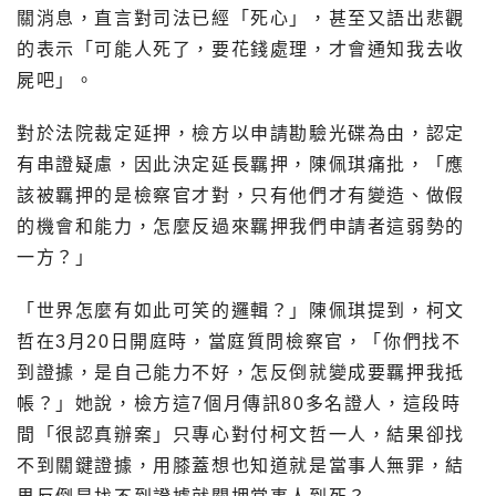
關消息，直言對司法已經「死心」，甚至又語出悲觀
的表示「可能人死了，要花錢處理，才會通知我去收
屍吧」。
對於法院裁定延押，檢方以申請勘驗光碟為由，認定
有串證疑慮，因此決定延長羈押，陳佩琪痛批，「應
該被羈押的是檢察官才對，只有他們才有變造、做假
的機會和能力，怎麼反過來羈押我們申請者這弱勢的
一方？」
「世界怎麼有如此可笑的邏輯？」陳佩琪提到，柯文
哲在3月20日開庭時，當庭質問檢察官，「你們找不
到證據，是自己能力不好，怎反倒就變成要羈押我抵
帳？」她說，檢方這7個月傳訊80多名證人，這段時
間「很認真辦案」只專心對付柯文哲一人，結果卻找
不到關鍵證據，用膝蓋想也知道就是當事人無罪，結