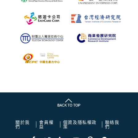
關於我
會員權
個資及隱私權政
聯絡我
們
益
策
們