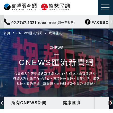
FACEBOO
02-2747-1331
10:00-19:00 (週一至週五)
首頁
CNEWS匯流新聞
政治匯流
CNEWS
CNEWS匯流新聞網
台灣知名內容型網路新媒體，2016年成立，由資深記者、
媒體人及影像工作者組成，專精數位匯流、醫藥生活、網路
科技、政治民調、新能源、金融財經及企業公益領域。
所有CNEWS新聞
健康匯流
國