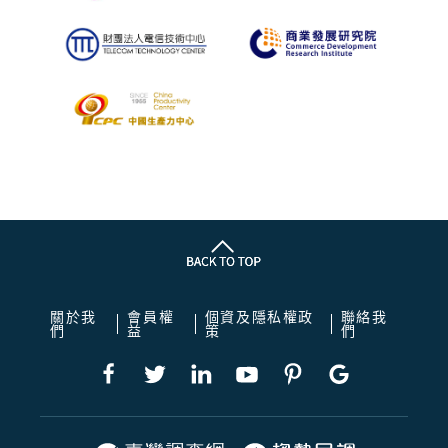
關於我
會員權
個資及隱私權政
聯絡我
們
益
策
們