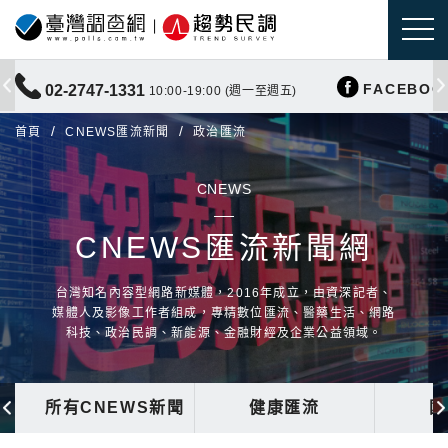
FACEBOO
02-2747-1331
10:00-19:00 (週一至週五)
首頁
CNEWS匯流新聞
政治匯流
CNEWS
CNEWS匯流新聞網
台灣知名內容型網路新媒體，2016年成立，由資深記者、
媒體人及影像工作者組成，專精數位匯流、醫藥生活、網路
科技、政治民調、新能源、金融財經及企業公益領域。
所有CNEWS新聞
健康匯流
國