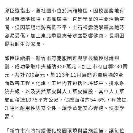
邱臣遠指出，舊社國小位於湳雅地區，因校園腹地有
限且無標準操場，追風廣場一直是學童的主要活動空
間，但因草場地勢高低不平，土石裸露使學童奔跑時
容易受傷，加上東北季風夾帶沙塵影響健康，長期困
擾著師生與家長。
邱臣遠續指，新竹市府克服困難與學校積極討論規
劃，成功爭取中央補助420萬元，加上市府自籌280萬
元，共計700萬元，於113年11月展開追風廣場的全
面改善工程。他說，工程內容包括地坪整平、排水系
統升級，以及天然草皮與人工草皮鋪設，其中人工草
皮面積達1075平方公尺，佔總面積約54.6%，有效提
升場地耐用性與安全性，讓學童能安心奔跑、快樂學
習。
「新竹市府將持續優化校園環境與設施設備，讓每位