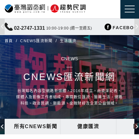
FACEBOO
02-2747-1331
10:00-19:00 (週一至週五)
首頁
CNEWS匯流新聞
生活匯流
CNEWS
CNEWS匯流新聞網
台灣知名內容型網路新媒體，2016年成立，由資深記者、
媒體人及影像工作者組成，專精數位匯流、醫藥生活、網路
科技、政治民調、新能源、金融財經及企業公益領域。
所有CNEWS新聞
健康匯流
國