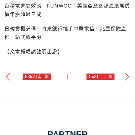
台積電進駐效應 FUNWOO：美國亞歷桑那鳳凰城房
價年漲超過三成
日韓賞櫻必備！將來銀行攜手中華電信、兆豐保險產
推一站式旅平險
【文章轉載請註明出處】
PREV | 上一篇
NEXT | 下一篇
PARTNER