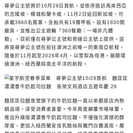
尋夢公主號將於10月28日首航，並依序造訪馬來西亞
的吉隆坡、檳城和蘭卡威，11月2日返回新加坡，可
承載3660名賓客，全船共有19層甲板，設有1830間
艙房，並推出公主遊輪「360餐廳：一場非凡體
驗」，目前僅在尋夢公主號和奇緣公主號上提供，這
將是尋夢公主號在前往澳洲之前唯一的東南亞航程，
隨後於11月起至2026年4月，以雪梨為母港，展開環
繞澳洲、紐西蘭與南太平洋的航程。
麵匡匡拉麵食堂旗下的牛奶拉麵一直以來都是店內熱
銷品項，深受消費者喜愛。今年再度顛覆市場味蕾，
推出升級版濃濃香牛奶起司拉麵，不僅強化湯頭的醇
厚度，更加入紐西蘭安佳乳酪絲與獨門白醬湯底，層