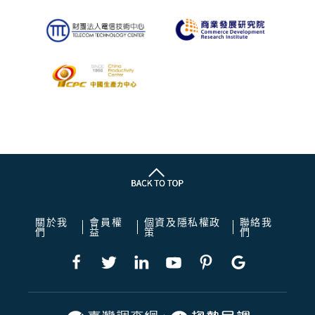
關於我
會員權
個資及隱私權政
聯絡我
們
益
策
們