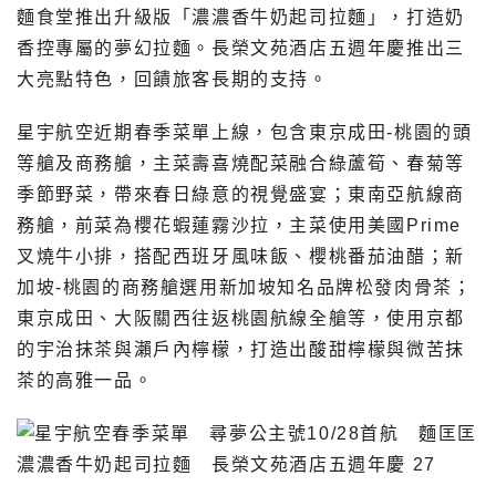
麵食堂推出升級版「濃濃香牛奶起司拉麵」，打造奶
香控專屬的夢幻拉麵。長榮文苑酒店五週年慶推出三
大亮點特色，回饋旅客長期的支持。
星宇航空近期春季菜單上線，包含東京成田-桃園的頭
等艙及商務艙，主菜壽喜燒配菜融合綠蘆筍、春菊等
季節野菜，帶來春日綠意的視覺盛宴；東南亞航線商
務艙，前菜為櫻花蝦蓮霧沙拉，主菜使用美國Prime
叉燒牛小排，搭配西班牙風味飯、櫻桃番茄油醋；新
加坡-桃園的商務艙選用新加坡知名品牌松發肉骨茶；
東京成田、大阪關西往返桃園航線全艙等，使用京都
的宇治抹茶與瀨戶內檸檬，打造出酸甜檸檬與微苦抹
茶的高雅一品。