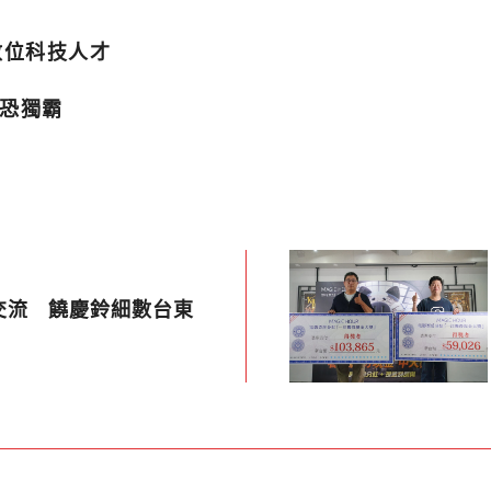
數位科技人才
商恐獨霸
交流 饒慶鈴細數台東