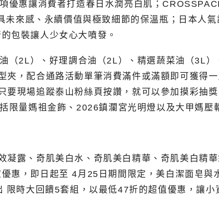
項優惠讓消費者打造春日水潤亮白肌；CROSSPAC
款兼具未來感、永續價值與極致細節的保溫瓶；日本人氣
行的包裝讓人少女心大噴發。
油（2L）、好理調合油（2L）、精選蔬菜油（3L）、
L型夾，配合通路活動單筆消費滿件或滿額即可獲得
過的民眾只要現場追蹤泰山粉絲頁按讚，就可以參加摸彩抽
括限量媽祖金飾、2026鎮瀾宮光明燈以及大甲媽壓
全效凝露、奇肌美白水、奇肌美白精華、奇肌美白精
優惠，即日起至 4月25日期間限定，美白潔面皂與
出 限時大回饋5套組，以最低47折的超值優惠，讓