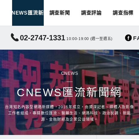
CNEWS匯流新聞
調查新聞
調查評論
調查指標
02-2747-1331
F
10:00-19:00 (週一至週五)
CNEWS
CNEWS匯流新聞網
台灣知名內容型網路新媒體，2016年成立，由資深記者、媒體人及影像
工作者組成，專精數位匯流、醫藥生活、網路科技、政治民調、新能
源、金融財經及企業公益領域。