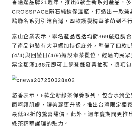
香適逢品牌21週年，推出6款全新系列產品，多
CROSSPACE隕石純鈦保溫瓶，打造出一
鷗聯名系列引進台灣，四款護髮精華油萌到不
泰山企業表示，聯名產品包括均衡369嚴選調合
了產品包裝有大甲媽加持保庇外，準備了四款
(4/4)與回鑾日(4/9)擺設奉茶攤位，經
票金額滿168元即可上網登錄發票抽獎，獎項包
悠香表示，6款全新綠茶保養系列，包含水潤
面呵護肌膚，讓美麗更升級。推出台灣限定獨家
最低34折的驚喜甜價。此外，週年慶期間更推
綠茶精華護理的魅力。