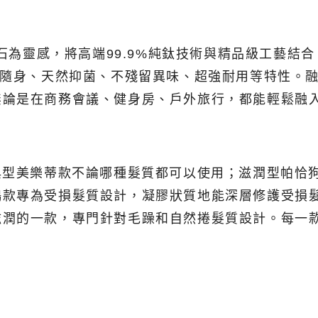
隕石為靈感，將高端99.9%純鈦技術與精品級工藝
量隨身、天然抑菌、不殘留異味、超強耐用等特性。
無論是在商務會議、健身房、戶外旅行，都能輕鬆融
典型美樂蒂款不論哪種髮質都可以使用；滋潤型帕恰
鵝款專為受損髮質設計，凝膠狀質地能深層修護受損
滋潤的一款，專門針對毛躁和自然捲髮質設計。每一