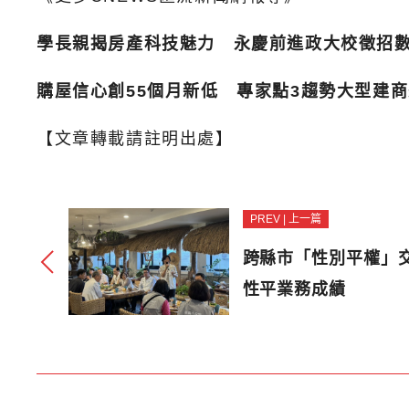
學長親揭房產科技魅力 永慶前進政大校徵招
購屋信心創55個月新低 專家點3趨勢大型建
【文章轉載請註明出處】
PREV | 上一篇
跨縣市「性別平權」
性平業務成績