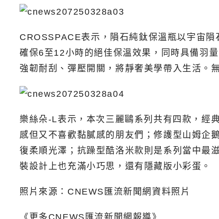
CROSSPACE表示，隕石純鈦保溫瓶以宇宙
確保6至12小時的絕佳保溫效果，同時具備羽
強韌耐刮、彈壓開關，將靜奢美學帶入生活。
樂絲朵-L表示，本次三麗鷗系列共有四款，經
感但又不喜歡黏膩感的朋友們；修護型山姆企
復柔順光澤；抗躁型酷洛米款則是系列當中最
裝設計上也充滿小巧思，還有隱藏版小彩蛋。
照片來源：CNEWS匯流新聞網資料照片
《更多CNEWS匯流新聞網報導》