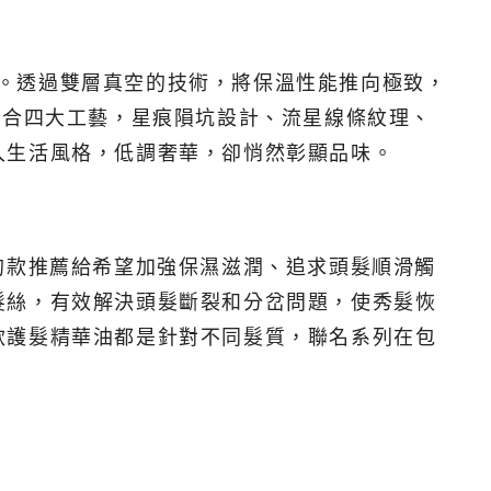
結合。透過雙層真空的技術，將保溫性能推向極致，
融合四大工藝，星痕隕坑設計、流星線條紋理、
入生活風格，低調奢華，卻悄然彰顯品味。
狗款推薦給希望加強保濕滋潤、追求頭髮順滑觸
髮絲，有效解決頭髮斷裂和分岔問題，使秀髮恢
款護髮精華油都是針對不同髮質，聯名系列在包