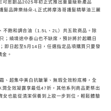
E可思創品2025年初正式推出重量級新產品
護髮品牌樂絲朵-L正式將摩洛哥護髮精華油三麗
不飽和調合油（1.5L、2L）共五款商品。除
一只；繞境途中泰山也不缺席，預計將於起轎日
獎；即日起至5月14日，任選指定品項購買只要發
轎金。
華霜、超集中美白抗皺筆、無瑕全效粉底棒，全
水潤全效凝露享最低47折，其他系列商品更祭出
小資女也能從清潔保養到上妝一步到位，輕鬆體驗