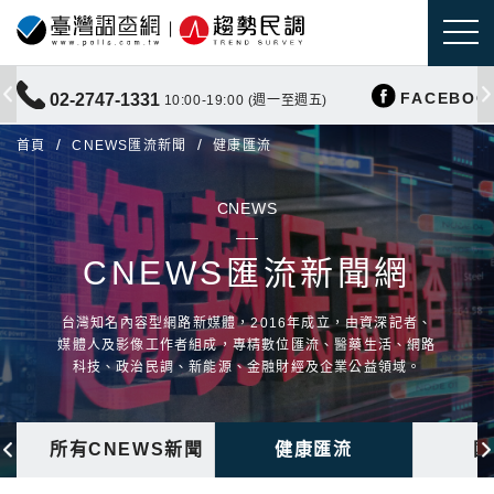
FACEBOO
02-2747-1331
10:00-19:00 (週一至週五)
首頁
CNEWS匯流新聞
健康匯流
CNEWS
CNEWS匯流新聞網
台灣知名內容型網路新媒體，2016年成立，由資深記者、
媒體人及影像工作者組成，專精數位匯流、醫藥生活、網路
科技、政治民調、新能源、金融財經及企業公益領域。
所有CNEWS新聞
健康匯流
國