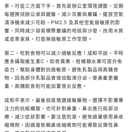
率，可從三方面下手，首先是辦公室環境調整，定期
每週擦拭辦公桌與鍵盤，減少灰塵與塵蟎，擺放空氣
清淨機來減少花粉、PM2.5 及其他空氣過敏原的影
響，同時減少容易積聚塵蟎的地毯與沙發，改用木質
或皮革家具，打造無過敏原工作空間。
第二，吃對食物可以減少過敏反應！成和平說，平時
應多攝取維生素C，如奇異果、柑橘類水果可提升免
疫力，幫助身體對抗過敏原。避免乳製品與高糖食
物，因為部分乳製品會增加黏液分泌，使鼻塞更嚴
重，高糖飲食則可能加重發炎反應。
成和平表示，最後就是慎選過敏藥物，選擇不影響專
注力的抗組織胺，也可針對鼻塞、鼻炎進行局部治
療，減少症狀影響。要注意的是，避免過量使用鼻收
縮噴劑，因過度依賴鼻收縮噴劑可能導致反彈性鼻