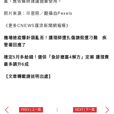
塞，應依醫師建議適量使用。
照片來源：示意照／翻攝自Pexels
《更多CNEWS匯流新聞網報導》
機場檢疫爆針頭亂丟！護理師遭扎傷請假遭刁難 疾
管署回應了
確定5月多給錢！健保「急診壅塞4解方」定案 護理費
最多調升6成
【文章轉載請註明出處】
PREV | 上一篇
NEXT | 下一篇