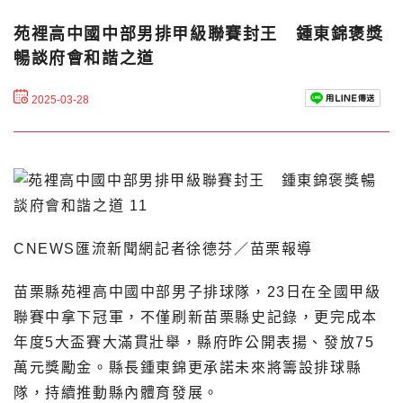
苑裡高中國中部男排甲級聯賽封王 鍾東錦褒獎
暢談府會和諧之道
2025-03-28
CNEWS匯流新聞網記者徐德芬／苗栗報導
苗栗縣苑裡高中國中部男子排球隊，23日在全國甲級
聯賽中拿下冠軍，不僅刷新苗栗縣史記錄，更完成本
年度5大盃賽大滿貫壯舉，縣府昨公開表揚、發放75
萬元獎勵金。縣長鍾東錦更承諾未來將籌設排球縣
隊，持續推動縣內體育發展。