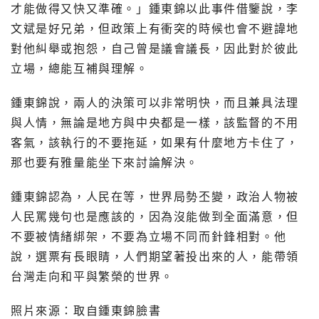
才能做得又快又準確。」鍾東錦以此事件借鑒說，李
文斌是好兄弟，但政策上有衝突的時候也會不避諱地
對他糾舉或抱怨，自己曾是議會議長，因此對於彼此
立場，總能互補與理解。
鍾東錦說，兩人的決策可以非常明快，而且兼具法理
與人情，無論是地方與中央都是一樣，該監督的不用
客氣，該執行的不要拖延，如果有什麼地方卡住了，
那也要有雅量能坐下來討論解決。
鍾東錦認為，人民在等，世界局勢丕變，政治人物被
人民罵幾句也是應該的，因為沒能做到全面滿意，但
不要被情緒綁架，不要為立場不同而針鋒相對。他
說，選票有長眼睛，人們期望著投出來的人，能帶領
台灣走向和平與繁榮的世界。
照片來源：取自鍾東錦臉書