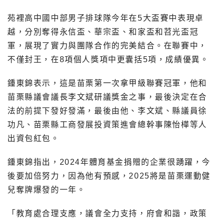
苑裡高中國中部男子排球隊今年在5大盃賽中表現卓
越，分別奪得永信盃、華宗盃、和家盃和苕光盃冠
軍，展現了實力與團隊合作的完美結合。在聯賽中，
不僅封王，在8項個人獎項中更囊括5項，成績優異。
鍾東錦表示，這是苗栗第一次拿甲級聯賽冠軍，他和
苗栗縣議會議長李文斌研議獎金之事，最後決定在合
法的前提下發好發滿，最後由他、李文斌、縣議員徐
功凡、苗栗縣工商發展投資策進會總幹事陳怡樺等人
出資包紅包。
鍾東錦指出，2024年體育基金捐贈的企業很踴躍，今
後要加倍努力，因為他有預感，2025將是苗栗運動健
兒奪牌爆發的一年。
「教育處合理支應，議會全力支持，府會和諧，政策