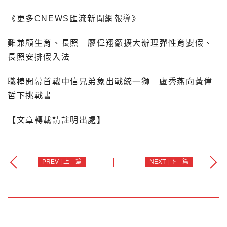
《更多CNEWS匯流新聞網報導》
難兼顧生育、長照 廖偉翔籲擴大辦理彈性育嬰假、
長照安排假入法
職棒開幕首戰中信兄弟象出戰統一獅 盧秀燕向黃偉
哲下挑戰書
【文章轉載請註明出處】
PREV | 上一篇
NEXT | 下一篇