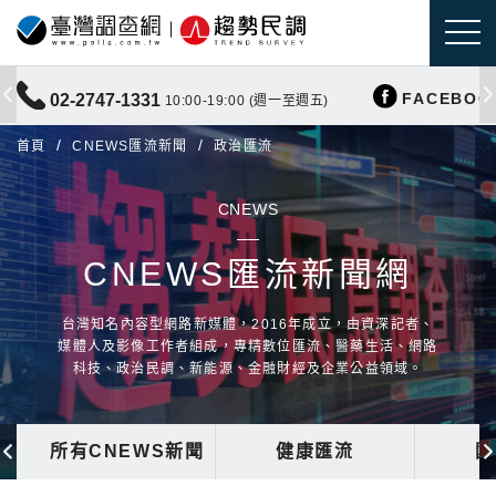
FACEBOO
02-2747-1331
10:00-19:00 (週一至週五)
首頁
CNEWS匯流新聞
政治匯流
CNEWS
CNEWS匯流新聞網
台灣知名內容型網路新媒體，2016年成立，由資深記者、
媒體人及影像工作者組成，專精數位匯流、醫藥生活、網路
科技、政治民調、新能源、金融財經及企業公益領域。
所有CNEWS新聞
健康匯流
國