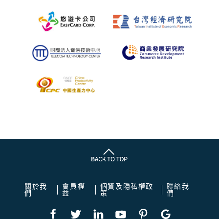
關於我
會員權
個資及隱私權政
聯絡我
們
益
策
們