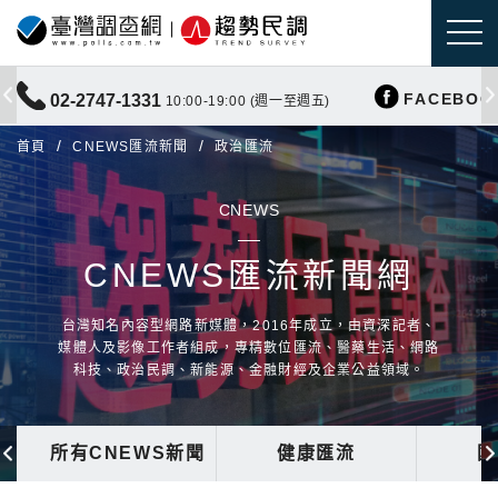
FACEBOO
02-2747-1331
10:00-19:00 (週一至週五)
首頁
CNEWS匯流新聞
政治匯流
CNEWS
CNEWS匯流新聞網
台灣知名內容型網路新媒體，2016年成立，由資深記者、
媒體人及影像工作者組成，專精數位匯流、醫藥生活、網路
科技、政治民調、新能源、金融財經及企業公益領域。
所有CNEWS新聞
健康匯流
國