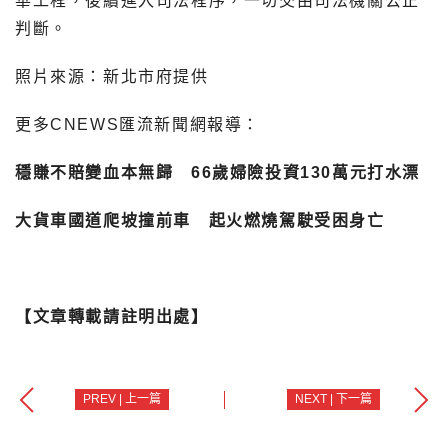
華工程，後續進入司法程序，一切交由司法機關公正
判斷。
照片來源：新北市府提供
更多CNEWS匯流新聞網報導：
穩賺不賠變血本無歸 66歲婦險投資130萬元打水漂
大貨車國道爬坡撞前車 起火燃燒駕駛受困身亡
【文章轉載請註明出處】
PREV | 上一篇
NEXT | 下一篇