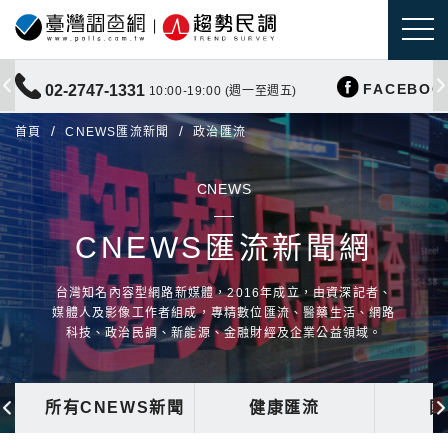
FACEBOO
02-2747-1331
10:00-19:00 (週一至週五)
首頁
CNEWS匯流新聞
政治匯流
CNEWS
CNEWS匯流新聞網
台灣知名內容型網路新媒體，2016年成立，由資深記者、
媒體人及影像工作者組成，專精數位匯流、醫藥生活、網路
科技、政治民調、新能源、金融財經及企業公益領域。
所有CNEWS新聞
健康匯流
國