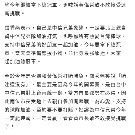
望今年繼續拿下總冠軍，更喊話黃偉哲敢不敢接受連
霸挑戰。
盧秀燕表示，自己是中信兄弟象迷，一定要北上親自
幫中信兄弟隊加油打氣，也呼籲所有熱愛台灣棒球、
支持中信兄弟的好朋友一起加油，今年要拿下總冠
軍。當天會準備應援小物，並化身最強象迷，大家一
起加油總冠軍。
至於今年是否還和黃偉哲打賭勝負，盧秀燕笑說「賭
注還沒有」，最主要是因為今年的開幕賽，是由台中
中信兄弟對上台南統一獅，雙方市長都勢在必得，因
此兩位市長受邀上去親自參加開幕戰，為心愛、支持
的球隊加油。至於要不要打賭？她認為中信兄弟今年
一定能連霸、一定會贏，看看黃市長敢不敢接受挑戰
了！