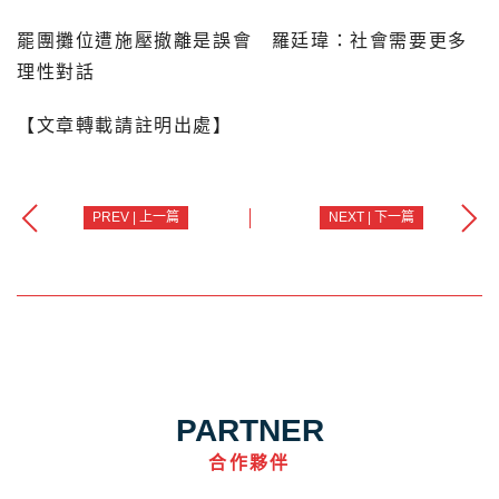
罷團攤位遭施壓撤離是誤會 羅廷瑋：社會需要更多
理性對話
【文章轉載請註明出處】
PREV | 上一篇
NEXT | 下一篇
PARTNER
合作夥伴