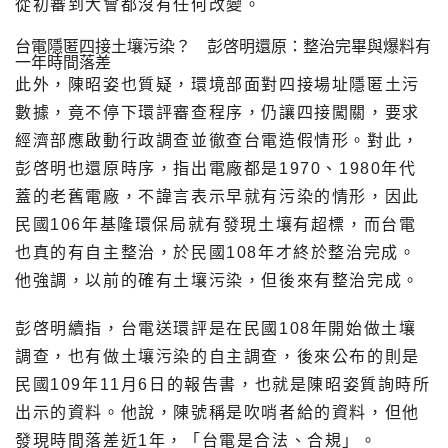
從初審到大會都沒有任何改變。
台電隱匿四接土壤污染？ 彭啓明還原：整治完畢與爆料有
一年時間落差
此外，陳昭姿也質疑，環境部面對四接場址隱匿土污
數據，竟不停下環評審查程序，仍讓四接闖關，要求
經濟部應啟動行政調查並徹查台電造假情形。對此，
彭啓明也還原時序，指出電廠都是1970、1980年代
蓋的老舊電廠，不諱言表示早就有污染的情形，因此
民國106年基隆環保局就有發現土壤有超標，而台電
也真的有自主整治，於民國108年才終於整治完成。
他強調，以前的確有土壤污染，但後來有整治完成。
彭啓明續指，台電送環評是在民國108年開始做土壤
調查，也有做土壤污染的自主調查，後來公布的則是
民國109年11月6日的報告書，也就是陳昭姿質詢時所
出示的資料。他說，陳號稱是吹哨者給的資料，但他
發現時間落差近1年，「台電是合法、合規」。