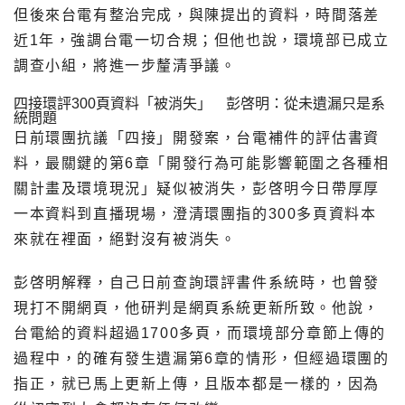
但後來台電有整治完成，與陳提出的資料，時間落差
近1年，強調台電一切合規；但他也說，環境部已成立
調查小組，將進一步釐清爭議。
四接環評300頁資料「被消失」 彭啓明：從未遺漏只是系
統問題
日前環團抗議「四接」開發案，台電補件的評估書資
料，最關鍵的第6章「開發行為可能影響範圍之各種相
關計畫及環境現況」疑似被消失，彭啓明今日帶厚厚
一本資料到直播現場，澄清環團指的300多頁資料本
來就在裡面，絕對沒有被消失。
彭啓明解釋，自己日前查詢環評書件系統時，也曾發
現打不開網頁，他研判是網頁系統更新所致。他說，
台電給的資料超過1700多頁，而環境部分章節上傳的
過程中，的確有發生遺漏第6章的情形，但經過環團的
指正，就已馬上更新上傳，且版本都是一樣的，因為