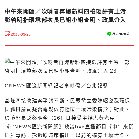
中午來開匯／吹哨者再爆新料四接環評有土污
彭啓明指環境部次長已組小組查明、政風介入
2025-03-26
CNEWS匯流新聞網記者李映儒／台北報導
基隆四接改建案爭議不斷，民眾黨立委陳昭姿及環保
團體日前質疑台電疑似有隱匿土壤污染情形；對此，
環境部長彭啓明今（26）日接受主持人黃光芹
《CNEWS匯流新聞網》政論live直播節目《中午來開
匯》專訪，彭還原時序指出，以前的確有土壤污染，