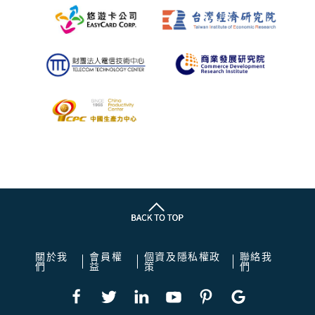
關於我
會員權
個資及隱私權政
聯絡我
們
益
策
們