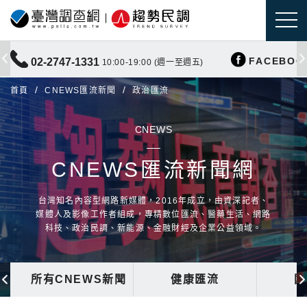
FACEBOO
02-2747-1331
10:00-19:00 (週一至週五)
首頁
CNEWS匯流新聞
政治匯流
CNEWS
CNEWS匯流新聞網
台灣知名內容型網路新媒體，2016年成立，由資深記者、
媒體人及影像工作者組成，專精數位匯流、醫藥生活、網路
科技、政治民調、新能源、金融財經及企業公益領域。
所有CNEWS新聞
健康匯流
國