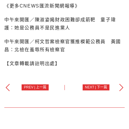
《更多CNEWS匯流新聞網報導》
中午來開匯／陳淑姿揭財政困難卻成箭靶 童子瑋
護：她是公務員不是民進黨人
中午來開匯／柯文哲案檢察官獲推模範公務員 黃國
昌：北檢在羞辱所有檢察官
【文章轉載請註明出處】
PREV | 上一篇
NEXT | 下一篇