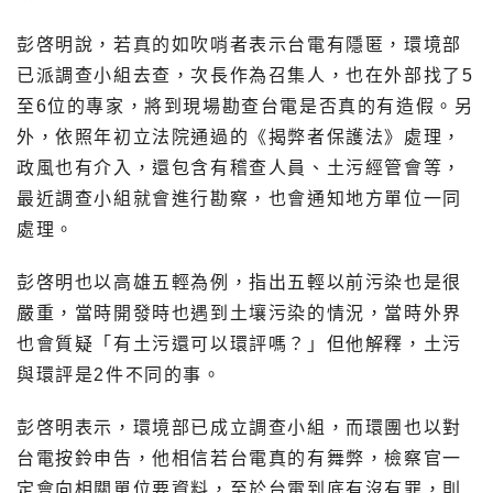
彭啓明說，若真的如吹哨者表示台電有隱匿，環境部
已派調查小組去查，次長作為召集人，也在外部找了5
至6位的專家，將到現場勘查台電是否真的有造假。另
外，依照年初立法院通過的《揭弊者保護法》處理，
政風也有介入，還包含有稽查人員、土污經管會等，
最近調查小組就會進行勘察，也會通知地方單位一同
處理。
彭啓明也以高雄五輕為例，指出五輕以前污染也是很
嚴重，當時開發時也遇到土壤污染的情況，當時外界
也會質疑「有土污還可以環評嗎？」但他解釋，土污
與環評是2件不同的事。
彭啓明表示，環境部已成立調查小組，而環團也以對
台電按鈴申告，他相信若台電真的有舞弊，檢察官一
定會向相關單位要資料，至於台電到底有沒有罪，則