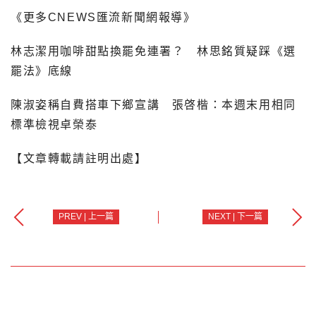
《更多CNEWS匯流新聞網報導》
林志潔用咖啡甜點換罷免連署？ 林思銘質疑踩《選
罷法》底線
陳淑姿稱自費搭車下鄉宣講 張啓楷：本週末用相同
標準檢視卓榮泰
【文章轉載請註明出處】
PREV | 上一篇
NEXT | 下一篇