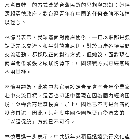
水煮青蛙」的方式改變台灣民眾的思想與認知；她呼
籲賴清德政府，對台灣青年在中國的任何表態不該掉
以輕心。
林憶君表示，民眾黨面對兩岸關係，一直以來都是強
調要先以交流、和平對談為原則，對於兩岸各項民間
交流活動，都採取正向對待方式。但她說，面對現在
兩岸關係緊張之嚴峻情勢下，中國統戰方式已經無所
不用其極。
林憶君認為，此次中共官員設定青商會率青年企業家
赴中交流目標，是否也印證中國現在因為國內經濟困
境，亟需台商經濟投資，加上中國也已不再是台商的
投資首選，因此，某程度中國企圖想要再從過去的
「以經促統」方式已不可行。
林憶君進一步表示，中共近年來積極透過流行文化產