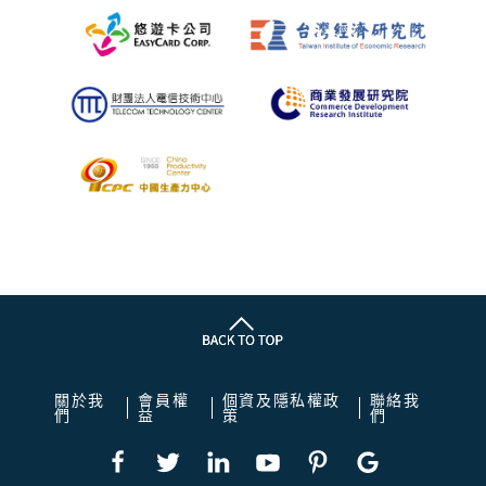
關於我
會員權
個資及隱私權政
聯絡我
們
益
策
們