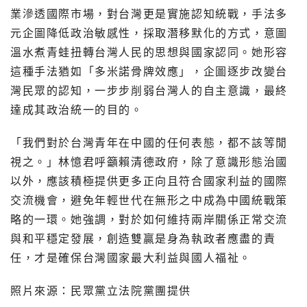
業滲透國際市場，對台灣更是實施認知統戰，手法多
元企圖降低政治敏感性，採取潛移默化的方式，意圖
溫水煮青蛙扭轉台灣人民的思想與國家認同。她形容
這種手法猶如「多米諾骨牌效應」，企圖逐步改變台
灣民眾的認知，一步步削弱台灣人的自主意識，最終
達成其政治統一的目的。
「我們對於台灣青年在中國的任何表態，都不該等閒
視之。」林憶君呼籲賴清德政府，除了意識形態治國
以外，應該積極提供更多正向且符合國家利益的國際
交流機會，避免年輕世代在無形之中成為中國統戰策
略的一環。她強調，對於如何維持兩岸關係正常交流
與和平穩定發展，創造雙贏是身為執政者應盡的責
任，才是確保台灣國家最大利益與國人福祉。
照片來源：民眾黨立法院黨團提供