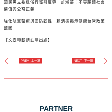
國民黨立委粗俗行徑引反彈 許淑華：不容踐踏社會
價值與公帑正義
強化航空醫療與國防韌性 賴清德揭示健康台灣政策
藍圖
【文章轉載請註明出處】
PREV | 上一篇
NEXT | 下一篇
PARTNER