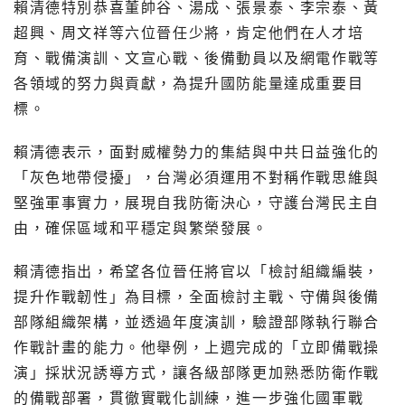
賴清德特別恭喜董帥谷、湯成、張景泰、李宗泰、黃
超興、周文祥等六位晉任少將，肯定他們在人才培
育、戰備演訓、文宣心戰、後備動員以及網電作戰等
各領域的努力與貢獻，為提升國防能量達成重要目
標。
賴清德表示，面對威權勢力的集結與中共日益強化的
「灰色地帶侵擾」，台灣必須運用不對稱作戰思維與
堅強軍事實力，展現自我防衛決心，守護台灣民主自
由，確保區域和平穩定與繁榮發展。
賴清德指出，希望各位晉任將官以「檢討組織編裝，
提升作戰韌性」為目標，全面檢討主戰、守備與後備
部隊組織架構，並透過年度演訓，驗證部隊執行聯合
作戰計畫的能力。他舉例，上週完成的「立即備戰操
演」採狀況誘導方式，讓各級部隊更加熟悉防衛作戰
的備戰部署，貫徹實戰化訓練，進一步強化國軍戰