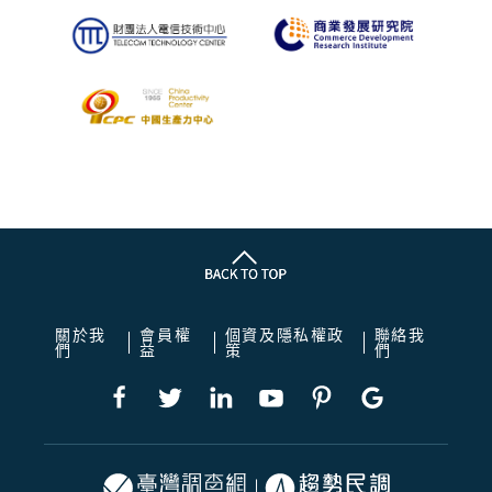
關於我
會員權
個資及隱私權政
聯絡我
們
益
策
們