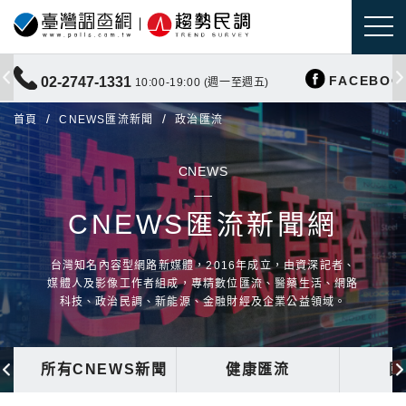
FACEBOO
02-2747-1331
10:00-19:00 (週一至週五)
首頁
CNEWS匯流新聞
政治匯流
CNEWS
CNEWS匯流新聞網
台灣知名內容型網路新媒體，2016年成立，由資深記者、
媒體人及影像工作者組成，專精數位匯流、醫藥生活、網路
科技、政治民調、新能源、金融財經及企業公益領域。
所有CNEWS新聞
健康匯流
國