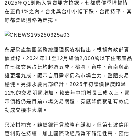
2025年Q1則陷入買賣雙方拉鋸，七都房價季增幅皆
在正負1%之內。台北與台中小幅下跌，台南持平，其
餘都會區則略為走揚。
永慶房產集團業務總經理葉凌棋指出，根據內政部實
價登錄，2024年11至12月總價2,000萬以下住宅產品
在七都交易占比均超過五成，桃園、台中、台南與高
雄更達九成，顯示自用需求仍為市場主力，整體交易
穩健。另據永慶內部統計，2025年初議價幅度超過
12%的交易明顯增加，較去年中期增長三成以上，顯
示價格仍是目前市場交易關鍵，有感降價就能有效促
動成交機率大增。
葉凌棋補充，雖然銀行貸款略有緩和，但第七波信用
管制仍在持續，加上國際政經局勢不確定性高，預估