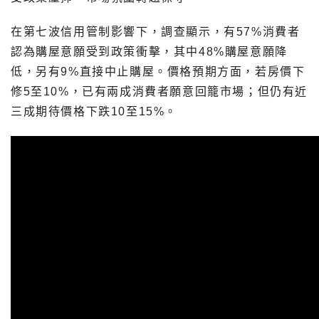
在第七波信用管制影響下，調查顯示，有57%消費者
認為購屋意願受到政策衝擊，其中48%購屋意願降
低，另有9%直接中止購屋。價格預期方面，若房價下
修5至10%，已有兩成消費者願意回籠市場；但仍有近
三成期待價格下跌10至15%。