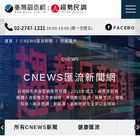
FACEBOO
02-2747-1331
10:00-19:00 (週一至週五)
首頁
CNEWS匯流新聞
財經匯流
CNEWS
CNEWS匯流新聞網
台灣知名內容型網路新媒體，2016年成立，由資深記者、
媒體人及影像工作者組成，專精數位匯流、醫藥生活、網路
科技、政治民調、新能源、金融財經及企業公益領域。
所有CNEWS新聞
健康匯流
國