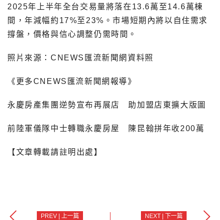
2025年上半年全台交易量將落在13.6萬至14.6萬棟
間，年減幅約17%至23%。市場短期內將以自住需求
撐盤，價格與信心調整仍需時間。
照片來源：CNEWS匯流新聞網資料照
《更多CNEWS匯流新聞網報導》
永慶房產集團逆勢宣布再展店 助加盟店東擴大版圖
前陸軍儀隊中士轉職永慶房屋 陳昆翰拼年收200萬
【文章轉載請註明出處】
PREV | 上一篇
NEXT | 下一篇