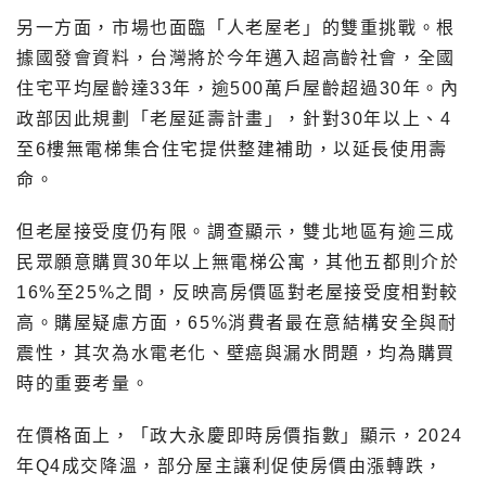
另一方面，市場也面臨「人老屋老」的雙重挑戰。根
據國發會資料，台灣將於今年邁入超高齡社會，全國
住宅平均屋齡達33年，逾500萬戶屋齡超過30年。內
政部因此規劃「老屋延壽計畫」，針對30年以上、4
至6樓無電梯集合住宅提供整建補助，以延長使用壽
命。
但老屋接受度仍有限。調查顯示，雙北地區有逾三成
民眾願意購買30年以上無電梯公寓，其他五都則介於
16%至25%之間，反映高房價區對老屋接受度相對較
高。購屋疑慮方面，65%消費者最在意結構安全與耐
震性，其次為水電老化、壁癌與漏水問題，均為購買
時的重要考量。
在價格面上，「政大永慶即時房價指數」顯示，2024
年Q4成交降溫，部分屋主讓利促使房價由漲轉跌，