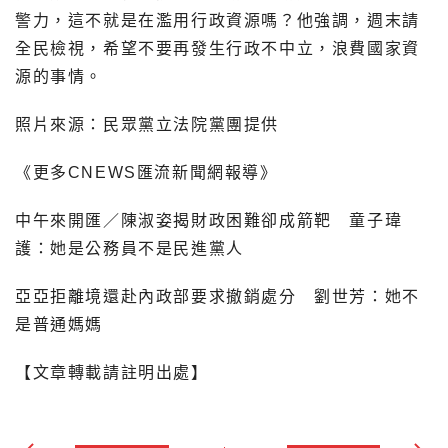
警力，這不就是在濫用行政資源嗎？他強調，週末請
全民檢視，希望不要再發生行政不中立，浪費國家資
源的事情。
照片來源：民眾黨立法院黨團提供
《更多CNEWS匯流新聞網報導》
中午來開匯／陳淑姿揭財政困難卻成箭靶 童子瑋
護：她是公務員不是民進黨人
亞亞拒離境還赴內政部要求撤銷處分 劉世芳：她不
是普通媽媽
【文章轉載請註明出處】