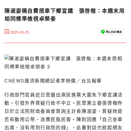
陳淑姿稱自費搭車下鄉宣講 張啓楷：本週末用
相同標準檢視卓榮泰
2025-03-25
CNEWS匯流新聞網記者李映儒／台北報導
行政部門官員近日受邀出席民進黨大罷免下鄉宣講活
動，引發外界質疑行政不中立。民眾黨立委張啓楷昨
日於立法院財政委員會質詢主計長陳淑姿，質疑她是
否有動用公帑、浪費民脂民膏，陳則回應「自己坐車
出席，沒有用到行政院的錢」，此番對話也掀起網友