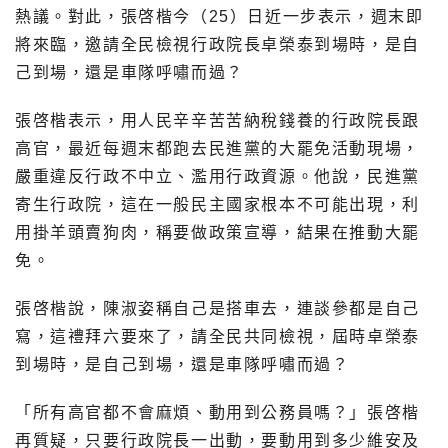
熱議。對此，張啓楷今（25）日近一步表示，週末即
將來臨，邀請全民檢視行政院長卓榮泰到場時，是自
己到場，還是車隊呼嘯而過？
張啓楷表示，用人民辛辛苦苦納稅錢養的行政院長跟
高官，最近每週末都跑去民進黨的大罷免活動現場，
嚴重違反行政不中立、濫用行政資源。他說，民進黨
寄生行政院，這在一般民主國家根本不可能出現，利
用掛羊頭賣狗肉，稱要做政策宣導，結果在推動大罷
免。
張啓楷說，陳淑姿稱自己是搭車去，連談參都是自己
寫，這禮拜六要來了，請全民共同檢視，屆時卓榮泰
到場時，是自己到場，還是車隊呼嘯而過？
「所有高官都不會麻煩、動用到公務員嗎？」張啓楷
再質疑，只要行政院長一出動，要動用到多少維安及