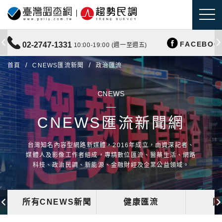
FACEBOO
02-2747-1331
10:00-19:00 (週一至週五)
首頁
CNEWS匯流新聞
政治匯流
CNEWS
CNEWS匯流新聞網
台灣知名內容型網路新媒體，2016年成立，由資深記者、
媒體人及影像工作者組成，專精數位匯流、醫藥生活、網路
科技、政治民調、新能源、金融財經及企業公益領域。
所有CNEWS新聞
健康匯流
國