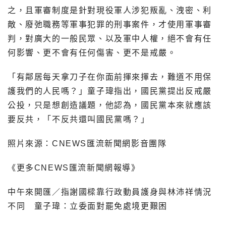
之，且軍審制度是針對現役軍人涉犯叛亂、洩密、利
敵、廢弛職務等軍事犯罪的刑事案件，才使用軍事審
判，對廣大的一般民眾、以及軍中人權，絕不會有任
何影響、更不會有任何傷害、更不是戒嚴。
「有鄰居每天拿刀子在你面前揮來揮去，難道不用保
護我們的人民嗎？」童子瑋指出，國民黨提出反戒嚴
公投，只是想創造議題，他認為，國民黨本來就應該
要反共，「不反共還叫國民黨嗎？」
照片來源：CNEWS匯流新聞網影音團隊
《更多CNEWS匯流新聞網報導》
中午來開匯／指謝國樑靠行政動員護身與林沛祥情況
不同 童子瑋：立委面對罷免處境更艱困