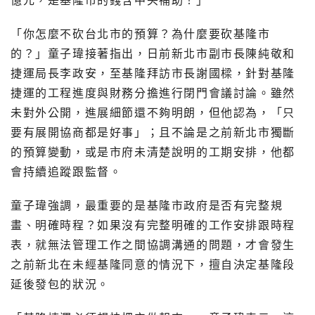
億元，是基隆市的錢含中央補助！」
「你怎麼不砍台北市的預算？為什麼要砍基隆市
的？」童子瑋接著指出，日前新北市副市長陳純敬和
捷運局長李政安，至基隆拜訪市長謝國樑，針對基隆
捷運的工程進度與財務分擔進行閉門會議討論。雖然
未對外公開，進展細節還不夠明朗，但他認為，「只
要有展開協商都是好事」；且不論是之前新北市獨斷
的預算變動，或是市府未清楚說明的工期安排，他都
會持續追蹤跟監督。
童子瑋強調，最重要的是基隆市政府是否有完整規
畫、明確時程？如果沒有完整明確的工作安排跟時程
表，就無法管理工作之間協調溝通的問題，才會發生
之前新北在未經基隆同意的情況下，擅自決定基隆段
延後發包的狀況。