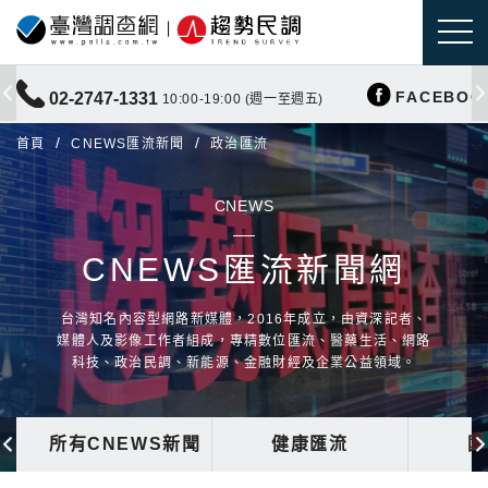
FACEBOO
02-2747-1331
10:00-19:00 (週一至週五)
首頁
CNEWS匯流新聞
政治匯流
CNEWS
CNEWS匯流新聞網
台灣知名內容型網路新媒體，2016年成立，由資深記者、
媒體人及影像工作者組成，專精數位匯流、醫藥生活、網路
科技、政治民調、新能源、金融財經及企業公益領域。
所有CNEWS新聞
健康匯流
國