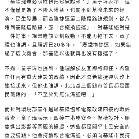
「基隆捷運必須趕快把它做起來。」童子瑋表示，這
不僅僅是為了基隆人權益，也關乎到基隆未來的經
濟、民生發展；而基隆捷運第二階段路線規劃，從八
堵到基隆這路段，應「台鐵換捷運」，對基隆絕對是
一件好事，規畫應該立刻啟動，不能再拖下去。童子
瑋也強調，且環評已20多年，「廢鐵換捷運」如果錯
過了這次機會，那基隆以後就再也沒有捷運了。
不過，童子瑋也提到，他理解侯友宜即將卸任，希望
在任內有重大建設的政績，因此才會希望捷運與汐止
連接起來，但他也強調，北北基三個縣市首長都是國
民黨籍的，「不至於到無法溝通吧！」
而針對環境部宣布通過基隆協和電廠改建四接的環評
審查，童子瑋表示，四接在港務安全、儲槽設計、船
隻進出影響等問題的疑慮，這些都是關乎市民安全的
重要議題。他會持續跟台電溝通，必須向基隆市民持