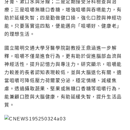
牙膏、漱口水與牙線；二是定期接受牙科檢查與治
療；三是咀嚼無糖口香糖，增強咀嚼與吞嚥能力，有
助於延緩失智；四是勤做健口操，強化口腔與神經功
能。只要落實這四點，便能邁向「咀嚼好、健康老」
的理想生活。
國立陽明交通大學牙醫學院副教授王鼎涵進一步解
釋，咀嚼不僅是進食行為，更有助於促進腦部血流與
神經活性，提升記憶力與專注力。研究顯示，咀嚼能
力較差的長者認知表現較低，並與大腦退化有關。適
當咀嚼可降低壓力荷爾蒙分泌，穩定情緒、減緩焦
慮。透過攝取蔬果、堅果或無糖口香糖等咀嚼行為，
能兼顧口腔與大腦健康，有助延緩失智，提升生活品
質。