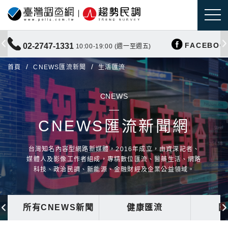
FACEBOO
02-2747-1331
10:00-19:00 (週一至週五)
首頁
CNEWS匯流新聞
生活匯流
CNEWS
CNEWS匯流新聞網
台灣知名內容型網路新媒體，2016年成立，由資深記者、
媒體人及影像工作者組成，專精數位匯流、醫藥生活、網路
科技、政治民調、新能源、金融財經及企業公益領域。
所有CNEWS新聞
健康匯流
國