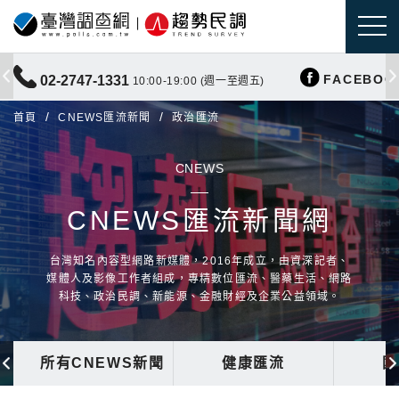
FACEBOO
02-2747-1331
10:00-19:00 (週一至週五)
首頁
CNEWS匯流新聞
政治匯流
CNEWS
CNEWS匯流新聞網
台灣知名內容型網路新媒體，2016年成立，由資深記者、
媒體人及影像工作者組成，專精數位匯流、醫藥生活、網路
科技、政治民調、新能源、金融財經及企業公益領域。
所有CNEWS新聞
健康匯流
國