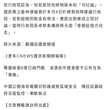
但行政院認為，但若是特別條例版本則「可討論」。
國民黨立委林德福曾於本月4日於總質詢時建議行政
院，若對超徵的稅金有想法，應提出對案送立院討
論，當時行政院長卓榮泰備詢時允諾「會朝這個方向
走」。
照片來源：翻攝自國會頻道
《更多CNEWS匯流新聞網報導》
曝罷綠委8席已過門檻 凌濤批中選會遲不公布甘為
「東廠」
中國公開海底電纜切割器威脅區域安全 陳冠廷籲政
府全面監控、果斷執法
【文章轉載請註明出處】