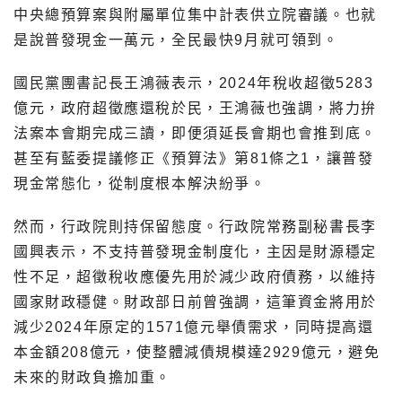
中央總預算案與附屬單位集中計表供立院審議。也就
是說普發現金一萬元，全民最快9月就可領到。
國民黨團書記長王鴻薇表示，2024年稅收超徵5283
億元，政府超徵應還稅於民，王鴻薇也強調，將力拚
法案本會期完成三讀，即便須延長會期也會推到底。
甚至有藍委提議修正《預算法》第81條之1，讓普發
現金常態化，從制度根本解決紛爭。
然而，行政院則持保留態度。行政院常務副秘書長李
國興表示，不支持普發現金制度化，主因是財源穩定
性不足，超徵稅收應優先用於減少政府債務，以維持
國家財政穩健。財政部日前曾強調，這筆資金將用於
減少2024年原定的1571億元舉債需求，同時提高還
本金額208億元，使整體減債規模達2929億元，避免
未來的財政負擔加重。