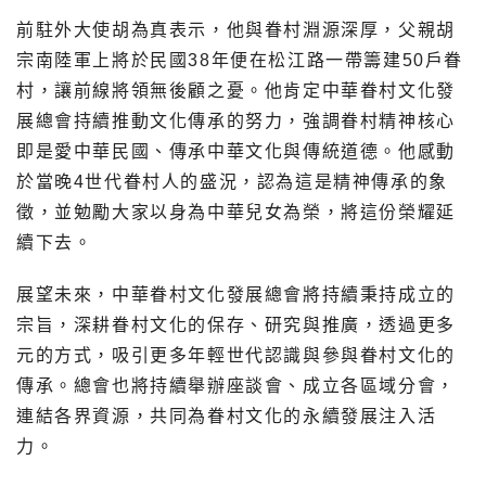
前駐外大使胡為真表示，他與眷村淵源深厚，父親胡
宗南陸軍上將於民國38年便在松江路一帶籌建50戶眷
村，讓前線將領無後顧之憂。他肯定中華眷村文化發
展總會持續推動文化傳承的努力，強調眷村精神核心
即是愛中華民國、傳承中華文化與傳統道德。他感動
於當晚4世代眷村人的盛況，認為這是精神傳承的象
徵，並勉勵大家以身為中華兒女為榮，將這份榮耀延
續下去。
展望未來，中華眷村文化發展總會將持續秉持成立的
宗旨，深耕眷村文化的保存、研究與推廣，透過更多
元的方式，吸引更多年輕世代認識與參與眷村文化的
傳承。總會也將持續舉辦座談會、成立各區域分會，
連結各界資源，共同為眷村文化的永續發展注入活
力。