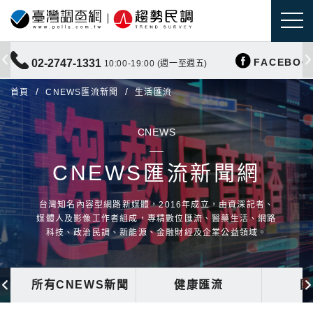
FACEBOO
02-2747-1331
10:00-19:00 (週一至週五)
首頁
CNEWS匯流新聞
生活匯流
CNEWS
CNEWS匯流新聞網
台灣知名內容型網路新媒體，2016年成立，由資深記者、
媒體人及影像工作者組成，專精數位匯流、醫藥生活、網路
科技、政治民調、新能源、金融財經及企業公益領域。
所有CNEWS新聞
健康匯流
國