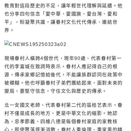
教育對這段歷史的不足，讓年輕世代理解與延續。他
也分享四句信念「愛中華、愛國旗、愛台灣、愛和
平」，盼凝聚共識，讓眷村文化代代傳承、連結世
界。
現場眷村人橫跨4個世代，現年90歲、代表眷村第一
代的李富城在致詞時表示，眷村人應記得自己的根
源，傳承家鄉記憶給後代，不能讓族群認同在政策中
被模糊。他也呼籲眷村子弟們團結起來，面對未來的
變局，要堅守信念，守住文化與歷史的傳承。
北一女國文老師、代表眷村第二代的區桂艺表示，眷
村不僅是成長的地方，更是中華文化的縮影。她認
為，忠孝節義、四維八德是每個眷村家庭的家教核
心，即使聚落逐漸消散，眷村人重倫理、重家風的精