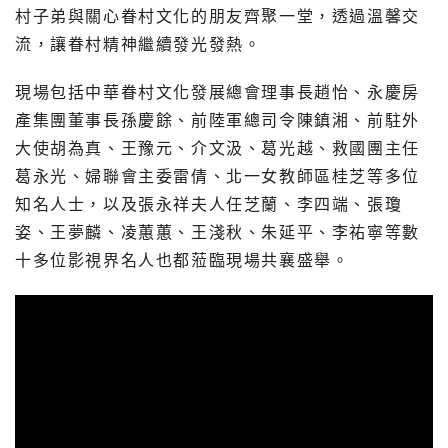
村子弟與關心眷村文化的朋友齊聚一堂，透過溫馨交
流，讓眷村精神繼續發光發熱。
現場包括中華眷村文化發展總會理事長趙怡、永慶房
產集團董事長孫慶餘、前陸軍總司令陳鎮湘、前駐外
大使胡為真、王豫元、介文汲、葛光越、救國團主任
葛永光、婦聯會主委雷倩、北一女教師區桂芝等多位
知名人士，以及張永祥夫人任芝蘭、李四端、張瓊
姿、王夢麟、凌蕙蕙、王淺秋、朱延平、李祐寧等數
十多位影視界名人也都蒞臨現場共襄盛舉。