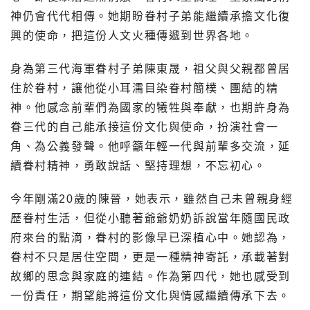
神仍會代代相傳。她期盼眷村子弟能繼續承擔文化復
興的使命，把這份人文火種傳遞到世界各地。
身為第三代海軍眷村子弟陳東晟，祖父與父親都曾居
住於眷村，讓他從小耳濡目染眷村簡樸、團結的精
神。他感念前輩們為國家的犧牲與奉獻，也期許身為
眷三代的自己能承接這份文化與使命，扮演社會一
角、為公義發聲。他呼籲年輕一代與前輩多交流，延
續眷村精神，勇敢說話、堅持理想，不忘初心。
今年剛滿20歲的陳晉，她表示，雖然自己未曾親身經
歷眷村生活，但從小聽著爺爺奶奶訴說當年隨國民政
府來台的點滴，眷村的影像早已深植心中。她認為，
眷村不只是居住空間，更是一種精神寄託，承載著對
故鄉的思念與家庭的連結。作為第四代，她也感受到
一份責任，期望能將這份文化與情感繼續傳承下去。