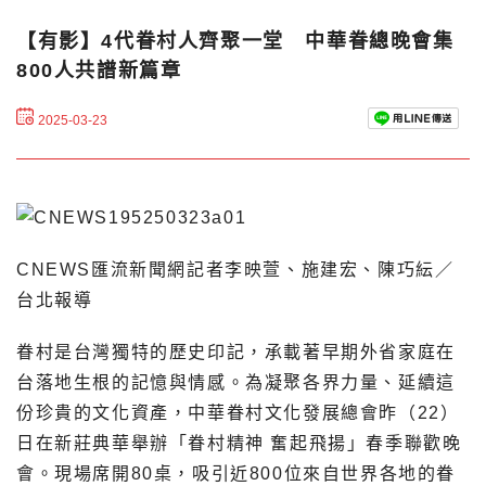
【有影】4代眷村人齊聚一堂 中華眷總晚會集
800人共譜新篇章
2025-03-23
CNEWS匯流新聞網記者李映萱、施建宏、陳巧紜／
台北報導
眷村是台灣獨特的歷史印記，承載著早期外省家庭在
台落地生根的記憶與情感。為凝聚各界力量、延續這
份珍貴的文化資產，中華眷村文化發展總會昨（22）
日在新莊典華舉辦「眷村精神 奮起飛揚」春季聯歡晚
會。現場席開80桌，吸引近800位來自世界各地的眷