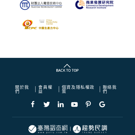
關於我
會員權
個資及隱私權政
聯絡我
們
益
策
們