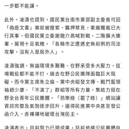
一步都不能讓。
此外，凌濤也提到，國民黨台南市黨部副主委竟可因
「偽造文書」案就被搜索、羈押禁見，東廠獨裁已大
行其事，但國民黨立委謝龍介高喊對戰，二階擴大連
署，展現十足氣魄，「各縣市正遭遇史無前例的司法
攻擊，沒有人是局外人」。
凌濤強調，無論環境多艱難、在野承受多大壓力，這
場戰役都不能不打，過去在野公民團隊面臨巨大阻
礙，而今黨主席朱立倫、黨中央組發文傳、戰鬥藍領
袖趙少康、「不演了」群組等所有力量，集結力挺在
野全台青年公民團體。「芭樂綠（罷了綠）」網站讓
資訊完整及氣勢逐步回升，逼得民進黨中央甚至發公
函介入，赤裸裸地破壞台灣民主。
凌濤表示，目前努力已現成果，目前依據公民團體自