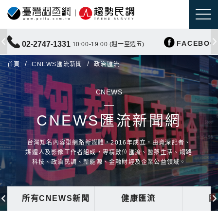
FACEBOO
02-2747-1331
10:00-19:00 (週一至週五)
首頁
CNEWS匯流新聞
政治匯流
CNEWS
CNEWS匯流新聞網
台灣知名內容型網路新媒體，2016年成立，由資深記者、
媒體人及影像工作者組成，專精數位匯流、醫藥生活、網路
科技、政治民調、新能源、金融財經及企業公益領域。
所有CNEWS新聞
健康匯流
國