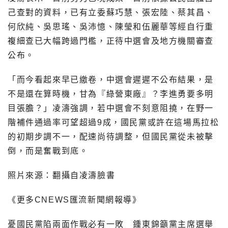
己查對的資料，已有立委蘇巧慧、張宏陸、蔡其昌、
何欣純、吳思瑤、吳沛憶、陳瑩和伍麗華等經自行重
複細查已大幅跨過門檻，正待中選會及地方機關審查
公布。
「而今看起來早已繳卷，中選會遲遲不公布結果，是
不是還在算時機，甘為『綠營東廠』？李進勇要多明
目張膽？」凌濤強調，若中選會不刻意阻撓，在野一
階補件通過率可望超過9成，國民黨或許在這場馬拉松
的初期步調不一，配速尚待調整，但國民黨從未被擊
倒，而是奮戰到底。
照片來源：翻攝自凌濤臉書
《更多CNEWS匯流新聞網報導》
憂國民黨陷兩面作戰必有一敗 鍾東錦籲黨主席選舉