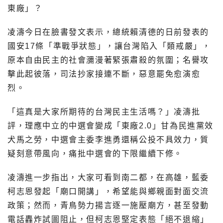
東廠」？
凌濤今日在臉書發文表示，總統賴清德的日前發表的
國安17條「準戰爭狀態」，讓台灣陷入「類戒嚴」，
原本自由民主的社會瀰漫著緊張肅殺的氛圍；名譽攻
擊此起彼落，司法抄家接連不斷，惡意罷免愈演愈
烈。
「這真是大家所期待的台灣民主生活嗎？」凌濤批
評，理應中立的中選會變成「東廠2.0」甘為民進黨效
犬馬之勞，中選會主委李進勇還稱公投不具效力，質
疑刻意帶風向，痛批中選會的下限繼續下修。
凌濤進一步指出，大家可看到南二都，在高雄，藍委
柯志恩發起「廟口開講」，希望能與鄉親面對面交流
政策；然而，青鳥勢力揚言逐一施壓廟方，甚至發動
電話轟炸試圖阻止，但柯志恩堅定表態「絕不退縮」