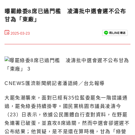
曝罷綠委8席已過門檻 凌濤批中選會遲不公布
甘為「東廠」
2025-03-23
CNEWS匯流新聞網記者潘語綺／台北報導
大罷免潮襲來，面對已經有35位藍委罷免一階提議通
過，罷免綠委持續掛零。國民黨桃園市議員凌濤今
（23）日表示，依據公民團體自行查對資料，在野罷
免連署已破蛋，並直攻8席過關，然而中選會卻遲遲不
公布結果；他質疑，是不是還在算時機，甘為「綠營