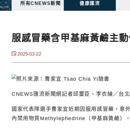
所有CNEWS新聞
健康匯流
服感冒藥含甲基麻黃鹼主動
2025-03-22
CNEWS匯流新聞網記者邱璽臣、李衣綸／台
國家代表隊選手曹家宜近期因服用感冒藥，意外
內禁用物質Methylephedrine（甲基麻