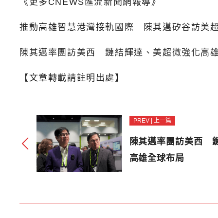
《更多CNEWS匯流新聞網報導》
推動高雄智慧港灣接軌國際 陳其邁矽谷訪美
陳其邁率團訪美西 鏈結輝達、美超微強化高
【文章轉載請註明出處】
PREV | 上一篇
陳其邁率團訪美西 
高雄全球布局