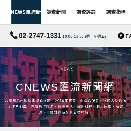
CNEWS匯流新聞
調查新聞
調查評論
調查指標
02-2747-1331
F
10:00-19:00 (週一至週五)
CNEWS
CNEWS匯流新聞網
台灣知名內容型網路新媒體，2016年成立，由資深記者、媒體人及影像
工作者組成，專精數位匯流、醫藥生活、網路科技、政治民調、新能
源、金融財經及企業公益領域。