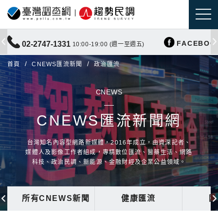
FACEBOO
02-2747-1331
10:00-19:00 (週一至週五)
首頁
CNEWS匯流新聞
政治匯流
CNEWS
CNEWS匯流新聞網
台灣知名內容型網路新媒體，2016年成立，由資深記者、
媒體人及影像工作者組成，專精數位匯流、醫藥生活、網路
科技、政治民調、新能源、金融財經及企業公益領域。
所有CNEWS新聞
健康匯流
國