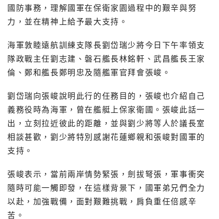
國防事務，理解國軍在保衛家園過程中的艱辛與努
力，並在精神上給予最大支持。
海軍敦睦遠航訓練支隊長劉岱瑞少將今日下午率領支
隊政戰主任劉志建、磐石艦長林銘軒、武昌艦長王家
倫、鄭和艦長鄭明忠及隨艦軍官拜會張峻。
劉岱瑞向張峻說明此行的任務目的，張峻也介紹自己
義務役時為海軍，曾在艦艇上保家衛國。張峻此話一
出，立刻拉近彼此的距離，並與劉少將等人於議長室
相談甚歡，劉少將特別感謝花蓮鄉親和張峻對國軍的
支持。
張峻表示，當前兩岸情勢緊張，劍拔弩張，軍事衝突
隨時可能一觸即發，在這樣背景下，國軍弟兄們全力
以赴，加強戰備，面對艱難挑戰，肩負重任倍感辛
苦。