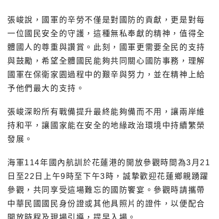
張峻說，國軍的辛勞不僅是對國防的貢獻，更是對每
一位國民安全的守護，這種無私奉獻的精神，值得全
體國人的尊重與讚賞。此刻，國軍更需要全民的支持
與鼓勵，希望全體國民能夠共同關心國防事務，理解
國軍在保衛家園過程中的艱辛與努力，並在精神上給
予他們最大的支持。
張峻深盼所有戰備提升最終能夠備而不用，讓兩岸維
持和平，讓國家能在安全的地緣政治環境中持續繁榮
發展。
海軍114年國內航訓於花蓮港的開放參觀時間為3月21
日至22日上午9時至下午3時，誠摯歡迎花蓮鄉親踴躍
參觀，共同享受這場難忘的國防饗宴。參觀時請攜帶
中華民國國民身份證或其他具照片的證件，以便配合
開放時程及現場引導，提早入場。