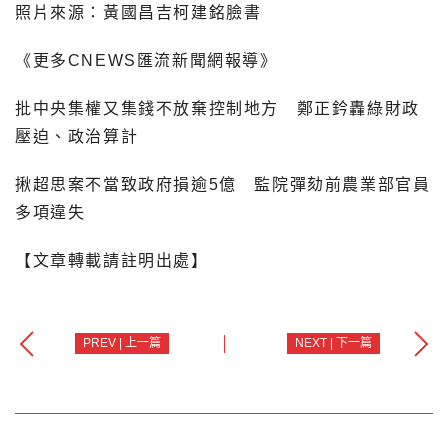
照片來源：黃國昌吉柯建銘臉書
《更多CNEWS匯流新聞網報導》
批中央集權又集錢不放棄控制地方 鄭正鈐轟綠財政
壓迫、政治算計
揪超思案不當致政府損逾5億 監院彈劾前農業部官員
多項違失
【文章轉載請註明出處】
PREV | 上一篇
NEXT | 下一篇