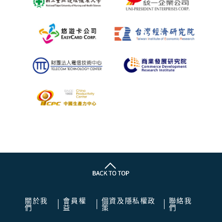
關於我
會員權
個資及隱私權政
聯絡我
們
益
策
們