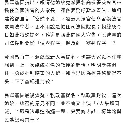
民眾黨團指出，賴清德總統竟然提名高檢署檢察官來
擔任全國法官的大家長，讓各界驚呼難以置信，連柯
建銘都直言「當然不妥」，過去大法官任命皆為法官
或憲法學者，更不用說是擔任司法院院長；賴總統今
日如此特殊提名，難道是藉此向國人宣告，民進黨的
司法控制要從「偵查程序」擴及到「審判程序」？
黃國昌直言，賴總統新人事提名，也讓大家忍不住聯
想到，上一次總統提名的教授劉靜怡，明明學養俱
佳、勇於批判時事的人選，卻也是因為柯建銘覺得不
妥，下了黨紀遭封殺。
民眾黨團最後質疑，執政黨提名、執政黨封殺，這次
總統、總召的意見不同，會不會又上演「7人集體團
滅」？還是法學造詣擺一邊，只要夠忠誠，柯建銘與
民進黨就買單？