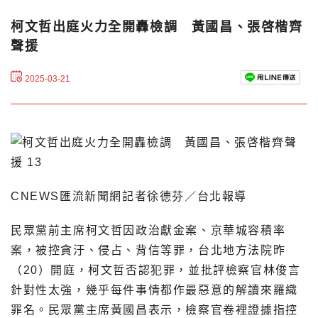
柯文哲出庭火力全開轟檢調 黃國昌、張啓楷齊
聲援
2025-03-21
CNEWS匯流新聞網記者徐德芬／台北報導
民眾黨前主席柯文哲因政治獻金案、京華城容積率
案，被控貪汙、侵占、背信等罪，台北地方法院昨
（20）開庭，柯文哲否認犯罪，並批評檢察官林俊言
針對性太強，幾乎每件事情都作最惡意的解讀來羅織
罪名。民眾黨主席黃國昌表示，檢察官卷裡證據指控