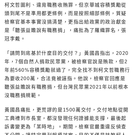
柯文哲圖利、違背職務收賄罪，但京華城容積獎勵從
頭到尾不是準用都更條例，而是按照細部條例，質疑
檢察官基本事實沒搞清楚，更指出給政黨的政治獻金
是「聽張益贍說有職務捐」，痛批為了羅織罪名，張
冠李戴。
「請問到底基於什麼目的交付？」黃國昌指出，2020
年，7個自然人捐款民眾黨，被檢察官說是賄款，但2
年前560%容積獎勵就過了，完全找不到柯文哲職務行
為要收200萬，合法竟被誣指。他說，檢察官回應是
聽張益贍說有職務捐，但台灣民眾黨2021年以前根本
沒職務捐規範。
黃國昌痛批，更荒謬的是1500萬交付，交付地點從開
工典禮到市長室，都沒發現任何證據能支撐，最後起
訴書變更為「某時地」。期間，檢察官嚴重違反偵查