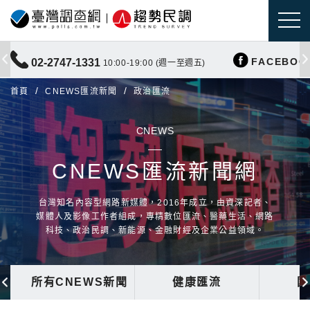
FACEBOO
02-2747-1331
10:00-19:00 (週一至週五)
首頁
CNEWS匯流新聞
政治匯流
CNEWS
CNEWS匯流新聞網
台灣知名內容型網路新媒體，2016年成立，由資深記者、
媒體人及影像工作者組成，專精數位匯流、醫藥生活、網路
科技、政治民調、新能源、金融財經及企業公益領域。
所有CNEWS新聞
健康匯流
國