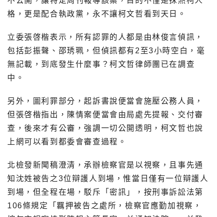
不公開，讓特定周刊報導該案，目的不僅是抹煞柯人
格，更是配合執政黨，永不讓柯文哲看到天日。
立委張啓楷表示，所有認罪的人都是由林俊言偵訊，
包括彭振聲、邵琇珮，但偵訊都有2至3小時空白，毫
無記載，到底發生什麼事？柯文哲律師團已在調查
中。
另外，圖利罪部分，起訴書說便當會施壓公務人員，
但張啓楷指出，陳情案便當會由局處先提報、交付審
查，後來才有公審，強調一切公開透明，柯文哲也說
上網可以看到都委會審查過程。
北檢發新聞稿澄清，承辦檢察官是以視察，且事先通
知沈姓被告之3位辯護人到場，惟當日僅有一位辯護人
到場，但全程在場，駁斥「密訊」，按刑事訴訟法第
106條規定「羈押被告之處所，檢察官應勤加視察，