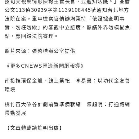
按旬交視察情形陳報主管長官，並通知法院。」並發
公文113偵30939字第1139108445號通知台北地方
法院在案。重申檢察官偵辦均秉持「依證據查明事
實、勿枉勿縱」的客觀中立態度。籲請外界勿模糊焦
點，應回歸法院審理。
照片來源：張啓楷辦公室提供
《更多CNEWS匯流新聞網報導》
南投推環保金爐、線上祭祀 李易書：以功代金友善
環境
桃竹苗大矽谷計劃前置準備就緒 陳超明：打通路網
帶動發展
【文章轉載請註明出處】