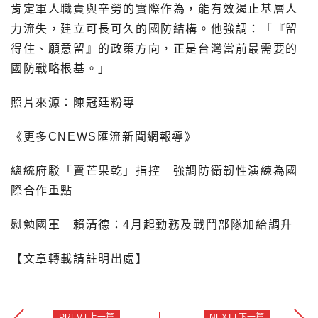
肯定軍人職責與辛勞的實際作為，能有效遏止基層人
力流失，建立可長可久的國防結構。他強調：「『留
得住、願意留』的政策方向，正是台灣當前最需要的
國防戰略根基。」
照片來源：陳冠廷粉專
《更多CNEWS匯流新聞網報導》
總統府駁「賣芒果乾」指控 強調防衛韌性演練為國
際合作重點
慰勉國軍 賴清德：4月起勤務及戰鬥部隊加給調升
【文章轉載請註明出處】
PREV | 上一篇
NEXT | 下一篇