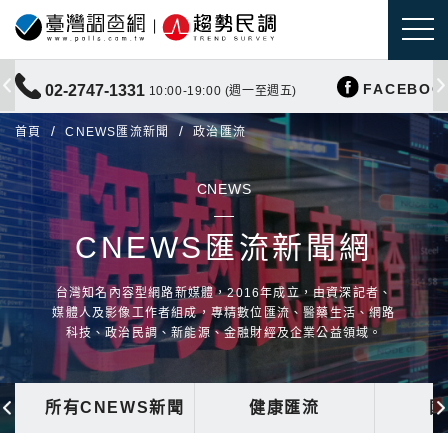
FACEBOO
02-2747-1331
10:00-19:00 (週一至週五)
首頁
CNEWS匯流新聞
政治匯流
CNEWS
CNEWS匯流新聞網
台灣知名內容型網路新媒體，2016年成立，由資深記者、
媒體人及影像工作者組成，專精數位匯流、醫藥生活、網路
科技、政治民調、新能源、金融財經及企業公益領域。
所有CNEWS新聞
健康匯流
國