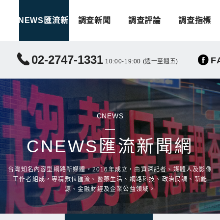
CNEWS匯流新聞
調查新聞
調查評論
調查指標
02-2747-1331
F
10:00-19:00 (週一至週五)
CNEWS
CNEWS匯流新聞網
台灣知名內容型網路新媒體，2016年成立，由資深記者、媒體人及影像
工作者組成，專精數位匯流、醫藥生活、網路科技、政治民調、新能
源、金融財經及企業公益領域。