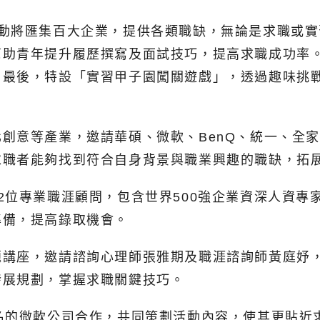
活動將匯集百大企業，提供各類職缺，無論是求職或
幫助青年提升履歷撰寫及面試技巧，提高求職成功率
。最後，特設「實習甲子園闖關遊戲」，透過趣味挑
創意等產業，邀請華碩、微軟、BenQ、統一、全
求職者能夠找到符合自身背景與職業興趣的職缺，拓
位專業職涯顧問，包含世界500強企業資深人資專家及
準備，提高錄取機會。
題講座，邀請諮詢心理師張雅期及職涯諮詢師黃庭妤
發展規劃，掌握求職關鍵技巧。
名的微軟公司合作，共同策劃活動內容，使其更貼近