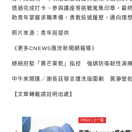
透過完成打卡、參與講座等挑戰蒐集印章，最終
助青年掌握求職準備，勇敢投遞履歷，邁向理
照片來源：青年局提供
《更多CNEWS匯流新聞網報導》
總統府駁「賣芒果乾」指控 強調防衛韌性演
中午來開匯／謝長廷發言遭洗版圍剿 黃瀞瑩
【文章轉載請註明出處】
PREV | 上一篇