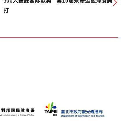
300人鍛鍊團隊默契 第10屆永慶盃籃球賽開
打