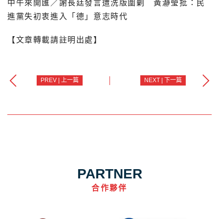
中午來開匯／謝長廷發言遭洗版圍剿 黃瀞瑩批：民
進黨失初衷進入「德」意志時代
【文章轉載請註明出處】
PREV | 上一篇
NEXT | 下一篇
PARTNER
合作夥伴