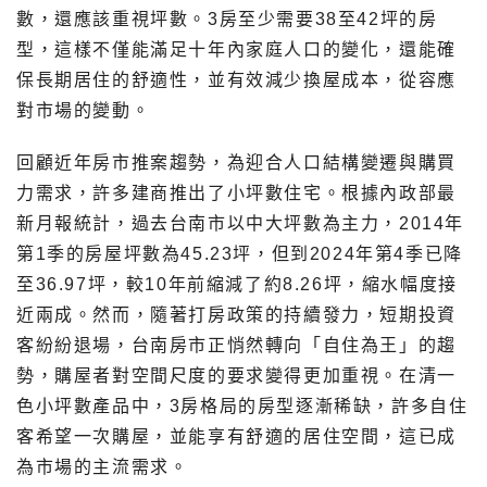
數，還應該重視坪數。3房至少需要38至42坪的房
型，這樣不僅能滿足十年內家庭人口的變化，還能確
保長期居住的舒適性，並有效減少換屋成本，從容應
對市場的變動。
回顧近年房市推案趨勢，為迎合人口結構變遷與購買
力需求，許多建商推出了小坪數住宅。根據內政部最
新月報統計，過去台南市以中大坪數為主力，2014年
第1季的房屋坪數為45.23坪，但到2024年第4季已降
至36.97坪，較10年前縮減了約8.26坪，縮水幅度接
近兩成。然而，隨著打房政策的持續發力，短期投資
客紛紛退場，台南房市正悄然轉向「自住為王」的趨
勢，購屋者對空間尺度的要求變得更加重視。在清一
色小坪數產品中，3房格局的房型逐漸稀缺，許多自住
客希望一次購屋，並能享有舒適的居住空間，這已成
為市場的主流需求。