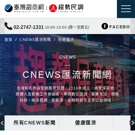
FACEBOO
02-2747-1331
10:00-19:00 (週一至週五)
首頁
CNEWS匯流新聞
財經匯流
CNEWS
CNEWS匯流新聞網
台灣知名內容型網路新媒體，2016年成立，由資深記者、
媒體人及影像工作者組成，專精數位匯流、醫藥生活、網路
科技、政治民調、新能源、金融財經及企業公益領域。
所有CNEWS新聞
健康匯流
國