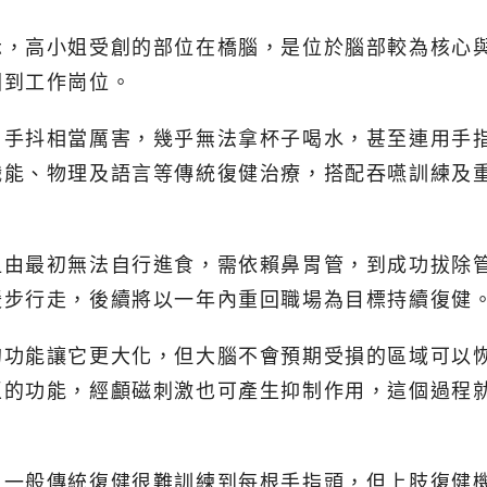
示，高小姐受創的部位在橋腦，是位於腦部較為核心
回到工作崗位。
，手抖相當厲害，幾乎無法拿杯子喝水，甚至連用手
能、物理及語言等傳統復健治療，搭配吞嚥訓練及重
姐由最初無法自行進食，需依賴鼻胃管，到成功拔除
緩步行走，後續將以一年內重回職場為目標持續復健
的功能讓它更大化，但大腦不會預期受損的區域可以
區的功能，經顱磁刺激也可產生抑制作用，這個過程
，一般傳統復健很難訓練到每根手指頭，但上肢復健