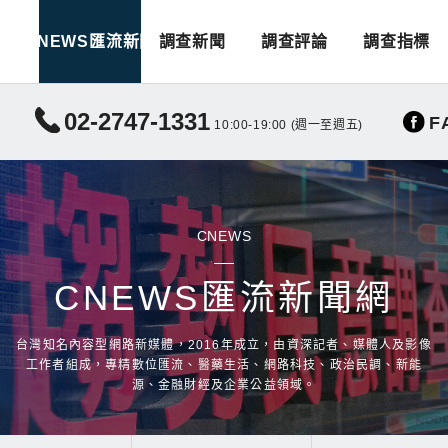
CNEWS匯流新聞
調查新聞
調查評論
調查指標
02-2747-1331
F
10:00-19:00 (週一至週五)
CNEWS
CNEWS匯流新聞網
台灣知名內容型網路新媒體，2016年成立，由資深記者、媒體人及影像
工作者組成，專精數位匯流、醫藥生活、網路科技、政治民調、新能
源、金融財經及企業公益領域。