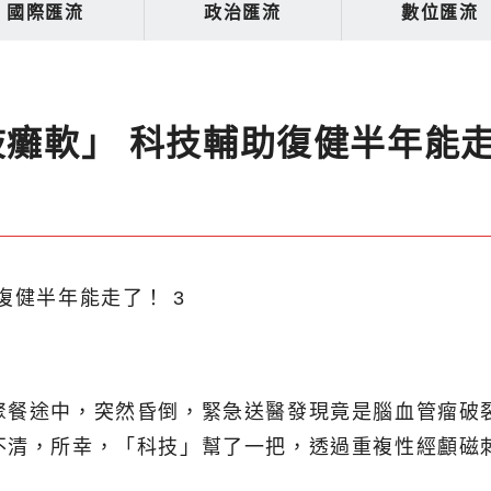
國際匯流
政治匯流
數位匯流
肢癱軟」 科技輔助復健半年能
聚餐途中，突然昏倒，緊急送醫發現竟是腦血管瘤破
不清，所幸，「科技」幫了一把，透過重複性經顱磁