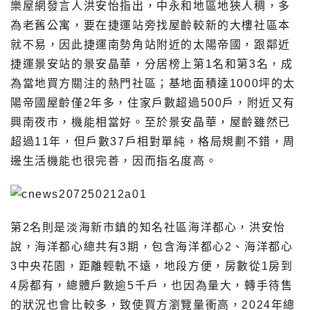
樂屋網發言人洪安怡指出，中永和地區地狹人稠，多
為老舊公寓，要在捷運站旁找屋齡較新的大樓社區本
就不易，因此捷運南勢角站附近的太陽帝國，跟鄰近
捷運景安站的景安晶華，分居榜上第1名和第3名，成
為當地買方關注的熱門社區；基地面積達1000坪的太
陽帝國屋齡僅2年多，住家戶數超過500戶，附近又有
興南夜市，機能相當好。至於景安晶華，屋齡雖然已
超過11年，但戶數37戶相對單純，格局規劃不錯，周
邊生活機能也很完善，因而指名度高。
第2名則是淡海新市鎮的知名社區海洋都心，洪安怡
說，海洋都心總共有3期，包含海洋都心2、海洋都心
3中央花園，距離輕軌不遠，地段方便，房數從1房到
4房都有，總體戶數逾5千戶，也因為量大，轉手待售
的狀況也會比較多，致使買方瀏覽量衝高，2024年總