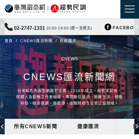
FACEBOO
02-2747-1331
10:00-19:00 (週一至週五)
首頁
CNEWS匯流新聞
財經匯流
CNEWS
CNEWS匯流新聞網
台灣知名內容型網路新媒體，2016年成立，由資深記者、
媒體人及影像工作者組成，專精數位匯流、醫藥生活、網路
科技、政治民調、新能源、金融財經及企業公益領域。
所有CNEWS新聞
健康匯流
國