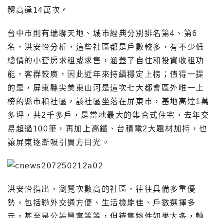
體高達14萬次。
台中市則有瑞聯天地、城市經典分別排名第4、第6
名，洪安怡分析，這些社區都是戶數較多，有不少低
總價的小套房求租或求售，涵蓋了自住和投資收租功
能，客群較廣，因此近年來持續穩定上榜；值得一提
的是，屏東縣尖美東山河是這次七大都會區外唯一上
榜的縣市和社區，該社區坐落在屏東市，基地高達1萬
多坪，共2千多戶，是當地最大的集合式住宅，去年交
易超過100筆，再加上高鐵、台積電2大題材加持，也
讓屏東逐漸吸引買方目光。
洪安怡指出，瀏覽次數高的社區，往往具備多重優
勢，包括聯外交通方便、生活機能佳、戶數選擇多
元，甚至是公設豐富等等，但待售物件如果太多，轉