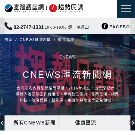
FACEBOO
02-2747-1331
10:00-19:00 (週一至週五)
首頁
CNEWS匯流新聞
數位匯流
CNEWS
CNEWS匯流新聞網
台灣知名內容型網路新媒體，2016年成立，由資深記者、
媒體人及影像工作者組成，專精數位匯流、醫藥生活、網路
科技、政治民調、新能源、金融財經及企業公益領域。
所有CNEWS新聞
健康匯流
國