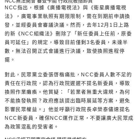
NCC無法開會 審查卡關 行政院被指卸責
NCC指出，根據《廣播電視法》與《衛星廣播電視
法》，廣電事業執照有期限限制，需在到期前申請換
發，並經委員會審議決議。然而，去年12月1日上路
的新《NCC組織法》刪除了「新任委員上任前，原委
員可延任」的規定，導致目前僅剩3名委員，未達半
數，無法召開正式會議進行決議，致使換照進程停
擺。
對此，民眾黨立委張啓楷痛批，NCC委員人數不足的
責任在行政院，認為行政院遲遲不提名新委員，導致
換照作業癱瘓。他質疑：「若業者無重大違規，為何
不能換發執照？政府應該提出臨時展延等方案，避免
影響民眾權益。」他並呼籲行政院長卓榮泰儘速提名
NCC新委員，確保NCC運作正常，不要讓廣大民眾成
為政策混亂的受害者。