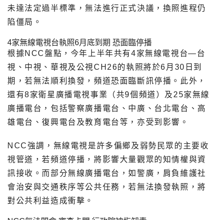
未達法定過半標準，無法進行正式決議，換照進程仍
陷僵局。
4家無線電視台執照6月底到期 恐面臨停播
根據NCC盤點，今年上半年共有4家無線電視台—台
視、中視、華視及公視CH26的執照將於6月30日到
期，若無法順利換發，頻道恐面臨斷訊停播。此外，
還有8家衛星廣播電視事業（共9個頻道）及25家無線
廣播電台，包括警察廣播電台、中廣、台北電台、高
雄電台、復興電台及教育電台等，亦受到影響。
NCC強調，無線電視是許多偏鄉及弱勢民眾的主要收
視管道，若頻道停播，將影響大量觀眾的知情權與資
訊接收。而部分無線廣播電台，如警廣，肩負維護社
會治安與交通秩序等公共任務，若無法換發執照，將
對公共利益造成衝擊。