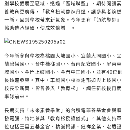
別學校擴展至區域，透過「區域聯盟」，期待閱讀素
養教育更廣傳，「教育松就像煉丹爐，讓參與者煥然
一新，回到學校帶來新氣象。今年更有『領航導師』
協助傳承經驗，使成效倍增」。
今年新參與學校為桃園大坡國小、宜蘭大同國小、宜
蘭碧候國小、台中槺榔國小、台南紀安國小、屏東車
城國小、金門上岐國小、金門中正國小，並有40位師
長遠道參與。其中，車城國小校長謝郁如與上岐國小
校長梁新賢，皆曾參與「教育松」，調任新校後再度
率隊前來。
長期支持「未來素養學堂」的台積電慈善基金會與順
發電腦，特地參與「教育松授證儀式」。其他支持單
位包括王雲五基金會、精誠資訊、鈺祥企業、宏遠證