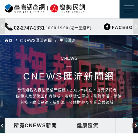
FACEBOO
02-2747-1331
10:00-19:00 (週一至週五)
首頁
CNEWS匯流新聞
生活匯流
CNEWS
CNEWS匯流新聞網
台灣知名內容型網路新媒體，2016年成立，由資深記者、
媒體人及影像工作者組成，專精數位匯流、醫藥生活、網路
科技、政治民調、新能源、金融財經及企業公益領域。
所有CNEWS新聞
健康匯流
國