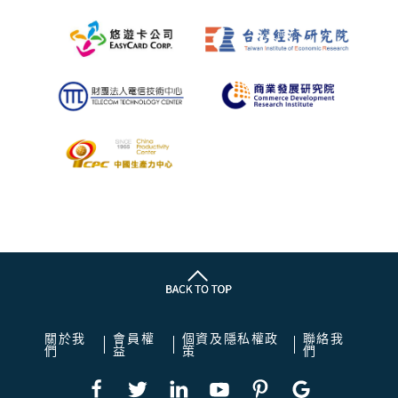
關於我
會員權
個資及隱私權政
聯絡我
們
益
策
們