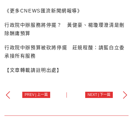
《更多CNEWS匯流新聞網報導》
行政院中辦服務將停擺？ 黃健豪、楊瓊瓔澄清是刪
除酬庸預算
行政院中辦預算被砍將停擺 莊競程酸：請藍白立委
承接所有服務
【文章轉載請註明出處】
PREV | 上一篇
NEXT | 下一篇