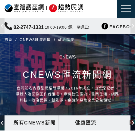
FACEBOO
02-2747-1331
10:00-19:00 (週一至週五)
首頁
CNEWS匯流新聞
政治匯流
CNEWS
CNEWS匯流新聞網
台灣知名內容型網路新媒體，2016年成立，由資深記者、
媒體人及影像工作者組成，專精數位匯流、醫藥生活、網路
科技、政治民調、新能源、金融財經及企業公益領域。
所有CNEWS新聞
健康匯流
國