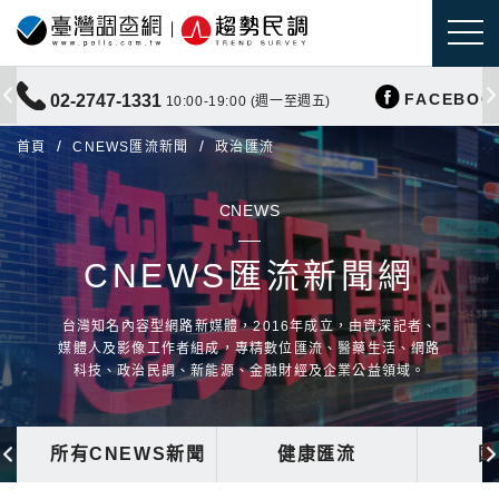
FACEBOO
02-2747-1331
10:00-19:00 (週一至週五)
首頁
CNEWS匯流新聞
政治匯流
CNEWS
CNEWS匯流新聞網
台灣知名內容型網路新媒體，2016年成立，由資深記者、
媒體人及影像工作者組成，專精數位匯流、醫藥生活、網路
科技、政治民調、新能源、金融財經及企業公益領域。
所有CNEWS新聞
健康匯流
國