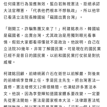
任何違憲行為皆應無效，藍白若無視憲法、拒絕承認
大法官釋憲，「代表他們根本不想執政」，所以他早
已看清立法院長韓國瑜「竊國出賣台灣」。
「剛開工，詐騙集團又來了！」柯建銘表示，韓國瑜
是竊國者，出賣台灣，尤其政治是用獨到眼光看事
情，假如大家都看得懂就不是政治。他說明，自己在
立法院30幾年，非常了解國民黨，可是現在的國民黨
已經不是昔日的國民黨，以前和國民黨打仗就是對抗
威權。
柯建銘回顧，前總統蔣介石在逝世以前解嚴，到後來
的前總統李登輝上任，李是民主先生，把台灣憲法一
直修，憲法增修文12條很精簡，也凍結許多憲法本
文。他說，因為李登輝知道國家體系要改變，一定要
先從憲法開始，憲法是國家根本大法，法律跟憲法牴