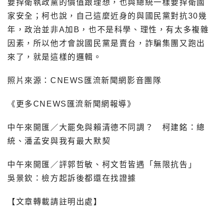
要捍衛執政黨的價值跟理想，也與總統一樣要捍衛國
家安全；柯也說，自己這麼近身的與國民黨對抗30幾
年，政治並非A加B，也不是科學、理性，有太多複雜
因素，所以他才會說國民黨是賣台，詐騙集團又跑出
來了，就是這樣的邏輯。
照片來源：CNEWS匯流新聞網影音團隊
《更多CNEWS匯流新聞網報導》
中午來開匯／大罷免與賴清德不同調？ 柯建銘：總
統、潘孟安與我有最大默契
中午來開匯／評郭哲敏、柯文哲皆遇「無限抗告」
吳景欽：檢方起訴後都還在找證據
【文章轉載請註明出處】