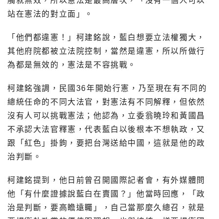
觸就無效，所以憲法是最高層次，「沒有一個人可以
站在憲法的對立面」。
「他們都違憲！」柯建銘說，藍白想要立法權獨大，
其他府院都被立法院控制，當然是違憲，所以所做行
為都是無效的，憲法是不容挑戰。
柯建銘強調，民國36年開始行憲，乃至現在有不同的
總統任命的不同大法官，對憲法有不同解釋，但依然
沒有人可以挑戰憲法；他認為，立委翁曉玲和黃國昌
不承認大法官釋憲，代表藍白以後根本不想執政，又
跟「紅色」掛鉤，要把台灣送給中國，這就是他的政
治判斷。
柯建銘提到，他日前曾召開國際記者會，有外媒體問
他「有什麼證據說藍白在賣國？」他當時回應，「政
治是判斷，要高瞻遠矚」，自己當那麼久總召，就是