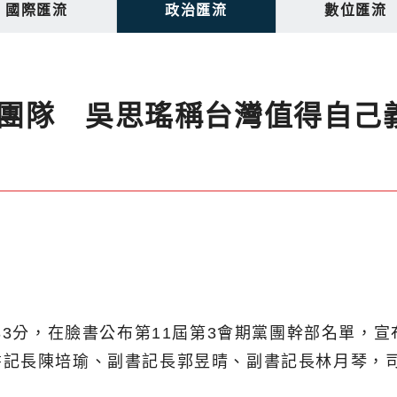
國際匯流
政治匯流
數位匯流
團隊 吳思瑤稱台灣值得自己
33分，在臉書公布第11屆第3會期黨團幹部名單，
書記長陳培瑜、副書記長郭昱晴、副書記長林月琴，