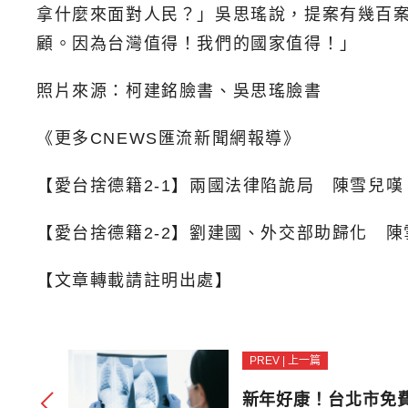
拿什麼來面對人民？」吳思瑤說，提案有幾百
顧。因為台灣值得！我們的國家值得！」
照片來源：柯建銘臉書、吳思瑤臉書
《更多CNEWS匯流新聞網報導》
【愛台捨德籍2-1】兩國法律陷詭局 陳雪兒
【愛台捨德籍2-2】劉建國、外交部助歸化 
【文章轉載請註明出處】
PREV | 上一篇
新年好康！台北市免