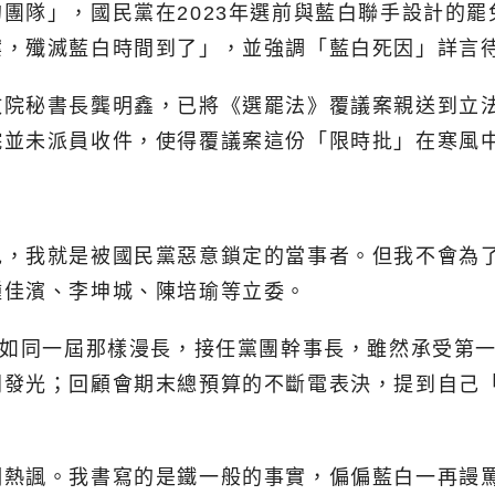
團隊」，國民黨在2023年選前與藍白聯手設計的
案，殲滅藍白時間到了」，並強調「藍白死因」詳言
政院秘書長龔明鑫，已將《選罷法》覆議案親送到立
院並未派員收件，使得覆議案這份「限時批」在寒風
免，我就是被國民黨惡意鎖定的當事者。但我不會為
鍾佳濱、李坤城、陳培瑜等立委。
得如同一屆那樣漫長，接任黨團幹事長，雖然承受第
發光；回顧會期末總預算的不斷電表決，提到自己「
嘲熱諷。我書寫的是鐵一般的事實，偏偏藍白一再謾