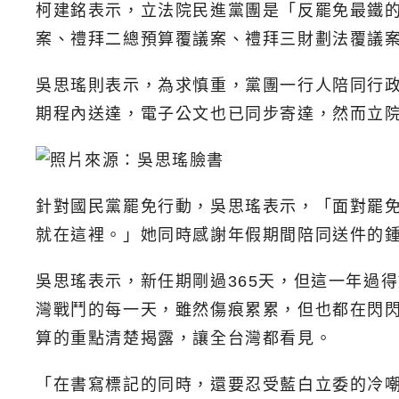
柯建銘表示，立法院民進黨團是「反罷免最鐵的
案、禮拜二總預算覆議案、禮拜三財劃法覆議
吳思瑤則表示，為求慎重，黨團一行人陪同行
期程內送達，電子公文也已同步寄達，然而立
針對國民黨罷免行動，吳思瑤表示，「面對罷
就在這裡。」她同時感謝年假期間陪同送件的
吳思瑤表示，新任期剛過365天，但這一年過
灣戰鬥的每一天，雖然傷痕累累，但也都在閃閃
算的重點清楚揭露，讓全台灣都看見。
「在書寫標記的同時，還要忍受藍白立委的冷