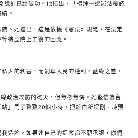
罷免詭計已經破功。他指出，「禮拜一選罷法覆議
待續。
法院。她指出，這是依據《憲法》規範，在法定
中等待立院上工後的回應。
了私人的利害，而剝奪人民的權利。藍綠之差，
一線政治攻防的砲火，但無怨無悔。她堅信為台
站」鬥了整整20個小時，把藍白所提刪、凍預
罵我造謠。如果連自己的提案都不願承認，你們