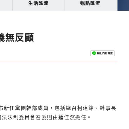
生活匯流
觀點匯流
義無反顧
宣布新任黨團幹部成員，包括總召柯建銘、幹事長
司法法制委員會召委則由鍾佳濱擔任。