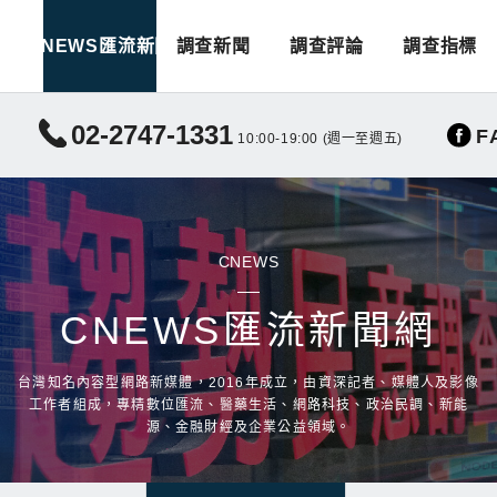
CNEWS匯流新聞
調查新聞
調查評論
調查指標
02-2747-1331
F
10:00-19:00 (週一至週五)
CNEWS
CNEWS匯流新聞網
台灣知名內容型網路新媒體，2016年成立，由資深記者、媒體人及影像
工作者組成，專精數位匯流、醫藥生活、網路科技、政治民調、新能
源、金融財經及企業公益領域。