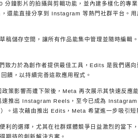
達 10 分鐘影片的拍攝與剪輯功能，並內建多樣化的
接分享到 Instagram 等熱門社群平台。用戶亦可透
的草稿儲存空間，讓所有作品能集中管理並隨時編輯。特別
 表示：「我們致力於為創作者提供最佳工具，Edits 是
用回饋，以持續完善這款應用程式。
Cut 因政策影響而遭下架後，Meta 再次展示其快速反
迅速推出 Instagram Reels，至今已成為 Insta
r（現 X）。這次藉由推出 Edits，Meta 希望進一
多元且便利的選擇，尤其在社群媒體競爭日益激烈的當
項值得期待的創新解決方案。