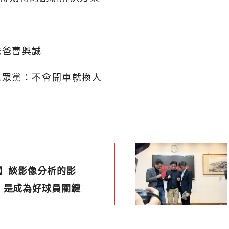
爸爸曹興誠
民眾黨：不會開車就換人
2】談影像分析的影
」是成為好球員關鍵