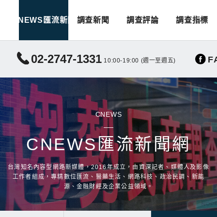
CNEWS匯流新聞
調查新聞
調查評論
調查指標
02-2747-1331
F
10:00-19:00 (週一至週五)
CNEWS
CNEWS匯流新聞網
台灣知名內容型網路新媒體，2016年成立，由資深記者、媒體人及影像
工作者組成，專精數位匯流、醫藥生活、網路科技、政治民調、新能
源、金融財經及企業公益領域。