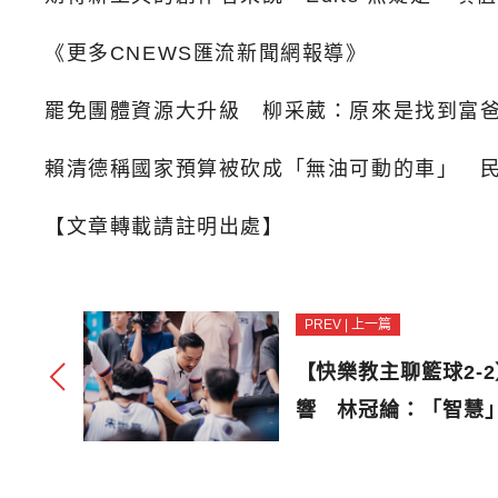
《更多CNEWS匯流新聞網報導》
罷免團體資源大升級 柳采葳：原來是找到富
賴清德稱國家預算被砍成「無油可動的車」 
【文章轉載請註明出處】
PREV | 上一篇
【快樂教主聊籃球2-
響 林冠綸：「智慧