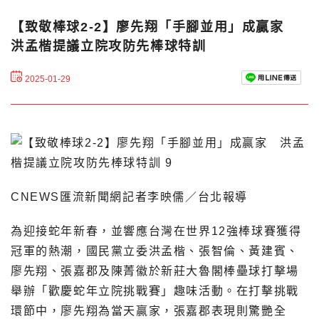
【致敬棒球2-2】廖先翔「手腳並用」成贏家
洪孟楷提議立院攻防先棒球特訓
2025-01-29
CNEWS匯流新聞網記者李映儒／台北報導
為迎接蛇年新春，並響應台灣在世界12強棒球賽獲得
冠軍的熱潮，國民黨立委洪孟楷、張智倫、黃建賓、
廖先翔、張嘉郡及陳菁徽於新莊大魯閣棒壘球打擊場
舉辦「歡慶蛇年立院挑戰賽」趣味活動。在打擊挑戰
環節中，廖先翔為當天贏家，張嘉郡表現則驚艷全