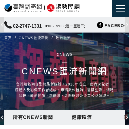
FACEBOO
02-2747-1331
10:00-19:00 (週一至週五)
首頁
CNEWS匯流新聞
政治匯流
CNEWS
CNEWS匯流新聞網
台灣知名內容型網路新媒體，2016年成立，由資深記者、
媒體人及影像工作者組成，專精數位匯流、醫藥生活、網路
科技、政治民調、新能源、金融財經及企業公益領域。
所有CNEWS新聞
健康匯流
國