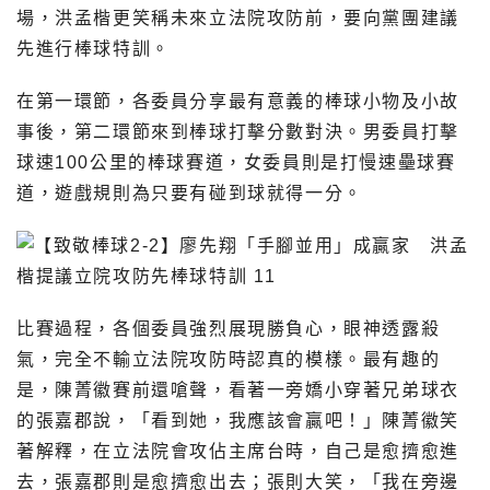
場，洪孟楷更笑稱未來立法院攻防前，要向黨團建議
先進行棒球特訓。
在第一環節，各委員分享最有意義的棒球小物及小故
事後，第二環節來到棒球打擊分數對決。男委員打擊
球速100公里的棒球賽道，女委員則是打慢速壘球賽
道，遊戲規則為只要有碰到球就得一分。
比賽過程，各個委員強烈展現勝負心，眼神透露殺
氣，完全不輸立法院攻防時認真的模樣。最有趣的
是，陳菁徽賽前還嗆聲，看著一旁嬌小穿著兄弟球衣
的張嘉郡說，「看到她，我應該會贏吧！」陳菁徽笑
著解釋，在立法院會攻佔主席台時，自己是愈擠愈進
去，張嘉郡則是愈擠愈出去；張則大笑，「我在旁邊