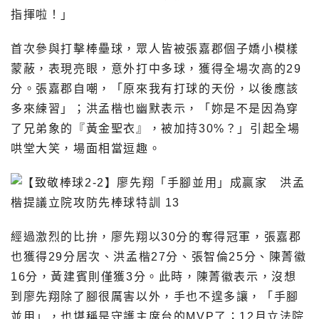
指揮啦！」
首次參與打擊棒壘球，眾人皆被張嘉郡個子嬌小模樣
蒙蔽，表現亮眼，意外打中多球，獲得全場次高的29
分。張嘉郡自嘲，「原來我有打球的天份，以後應該
多來練習」；洪孟楷也幽默表示，「妳是不是因為穿
了兄弟象的『黃金聖衣』，被加持30%？」引起全場
哄堂大笑，場面相當逗趣。
經過激烈的比拚，廖先翔以30分的奪得冠軍，張嘉郡
也獲得29分居次、洪孟楷27分、張智倫25分、陳菁徽
16分，黃建賓則僅獲3分。此時，陳菁徽表示，沒想
到廖先翔除了腳很厲害以外，手也不遑多讓，「手腳
並用」，也堪稱是守護主席台的MVP了；12月立法院