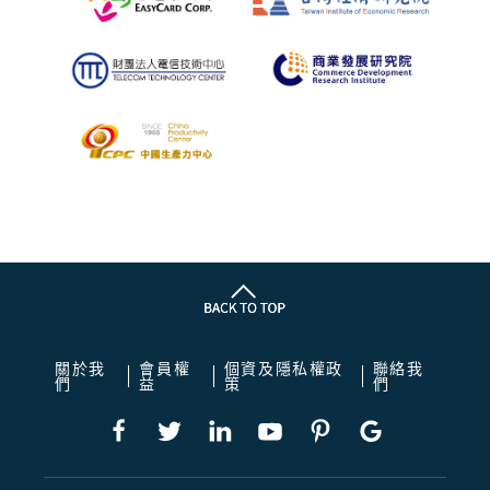
關於我
會員權
個資及隱私權政
聯絡我
們
益
策
們