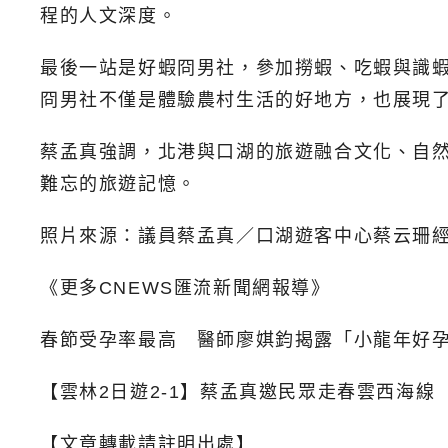
程的人文深度。
最後一站是好蝦冏男社，參加撈蝦、吃蝦與識
冏男社不僅是體驗農村生活的好地方，也展現
蔡孟真強調，北港與口湖的旅遊融合文化、自
難忘的旅遊記憶。
照片來源：議員蔡孟真／口湖遊客中心蔡云珊
《更多CNEWS匯流新聞網報導》
春節受孕率最高 醫師廖娸鈞揭露「小龍年好
【雲林2日遊2-1】蔡孟真邀民眾走春雲西海線
【文章轉載請註明出處】