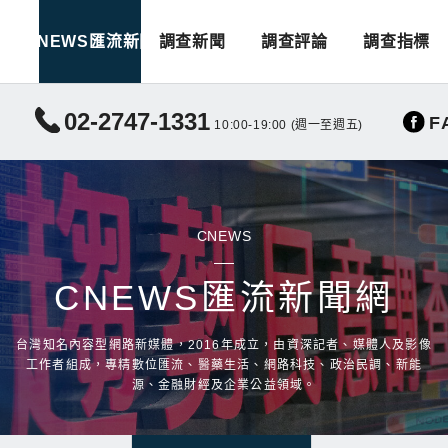
CNEWS匯流新聞
調查新聞
調查評論
調查指標
02-2747-1331
F
10:00-19:00 (週一至週五)
CNEWS
CNEWS匯流新聞網
台灣知名內容型網路新媒體，2016年成立，由資深記者、媒體人及影像
工作者組成，專精數位匯流、醫藥生活、網路科技、政治民調、新能
源、金融財經及企業公益領域。