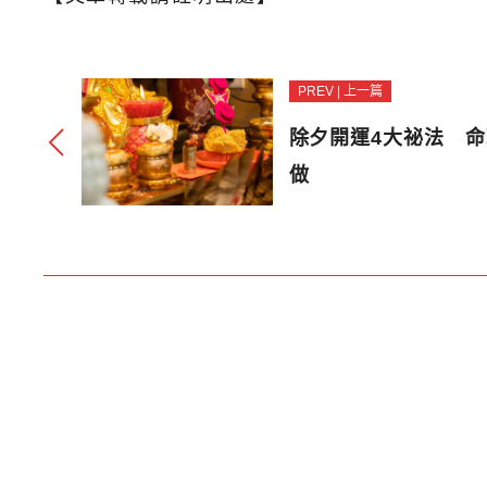
PREV | 上一篇
除夕開運4大祕法 
做