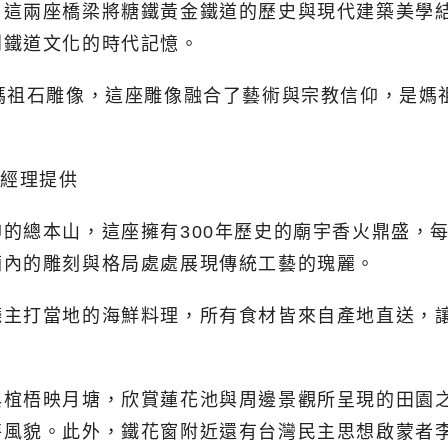
，這兩座橋梁將糖鐵黃金鐵道的歷史與現代建築美學
到鐵道文化的時代記憶。
媽祖石雕像，這座雕像融合了藝術與宗教信仰，是媽
的總本山，這座擁有300年歷史的廟宇香火鼎盛，
廟內的雕刻與格局處處展現傳統工藝的瑰麗。
廳主打當地的海鮮料理，所有食材皆來自產地直送，
與椬梧映月塘，欣賞蓮花池與周邊景觀所呈現的田園
風貌。此外，鐵花窗附近還有台灣民主思想啟蒙者李