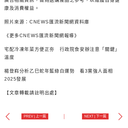
廣告相關資訊，做為選購產品之參考，以維護自身健
康及消費權益。
照片來源：CNEWS匯流新聞網資料庫
《更多CNEWS匯流新聞網報導》
宅配冷凍年菜方便正夯 行政院食安辦注意「關鍵」
溫度
楊登嵙分析乙巳蛇年藍綠白運勢 看3黨強人面相
2025發展
【文章轉載請註明出處】
PREV | 上一篇
NEXT | 下一篇