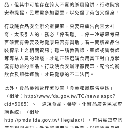
品，但其中可能存在誇大不實的膨風陷阱，行政院食
安辦提醒，民眾需多加留意，以免傷了荷包又傷身！
行政院食品安全辦公室提醒，只要是廣告內容太神
奇、太吸引人的，務必「停看聽」：停－冷靜思考是
否確實有需要及對健康是否有幫助；看－閱讀產品包
裝標示上之相關資訊；聽－請教醫師、藥師或營養師
等專業人員的建議，才能正確選購食用真正對自身狀
況有助益的產品。行政院食安辦呼籲民眾，配合均衡
飲食及規律運動，才是健康的不二法門。
此外，食品藥物管理署設置「食藥膨風廣告專區」
（網址：http://www.fda.gov.tw/TC/news.aspx?
cid=5085）、「違規食品、藥物、化粧品廣告民眾查
詢系統」（網址:
http://pmds.fda.gov.tw/illegalad/），可供民眾查詢