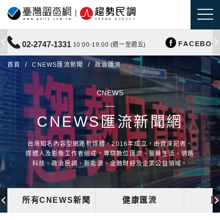
FACEBOO
02-2747-1331
10:00-19:00 (週一至週五)
首頁
CNEWS匯流新聞
政治匯流
CNEWS
CNEWS匯流新聞網
台灣知名內容型網路新媒體，2016年成立，由資深記者、
媒體人及影像工作者組成，專精數位匯流、醫藥生活、網路
科技、政治民調、新能源、金融財經及企業公益領域。
所有CNEWS新聞
健康匯流
國