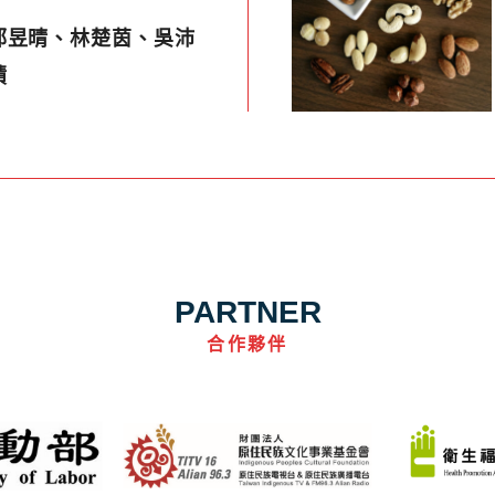
郭昱晴、林楚茵、吳沛
蹟
PARTNER
合作夥伴