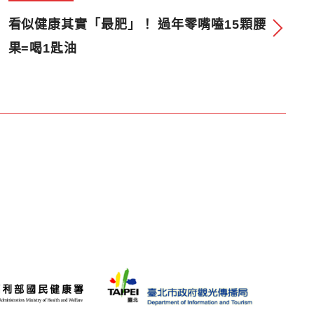
看似健康其實「最肥」！ 過年零嘴嗑15顆腰
果=喝1匙油