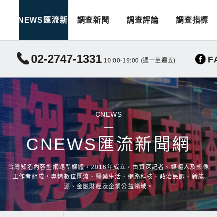
CNEWS匯流新聞
調查新聞
調查評論
調查指標
02-2747-1331
F
10:00-19:00 (週一至週五)
CNEWS
CNEWS匯流新聞網
台灣知名內容型網路新媒體，2016年成立，由資深記者、媒體人及影像
工作者組成，專精數位匯流、醫藥生活、網路科技、政治民調、新能
源、金融財經及企業公益領域。