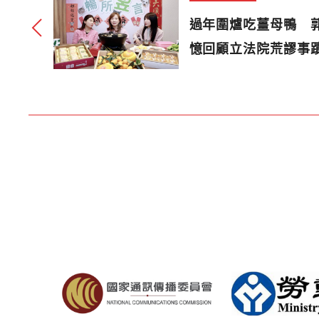
過年圍爐吃薑母鴨 
憶回顧立法院荒謬事