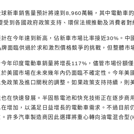
2025年全球新車銷售量預計將達到8,960萬輛，其中電動
長動能主要受到各國政府政策支持、環保法規推動及消費者
計在今年達到新高，佔新車市場比率接近30%。中國
品牌面臨供過於求和激烈價格競爭的挑戰，但整體市
今年印度電動車銷量將增長117%，儘管市場份額僅
於美國市場在未來幾年內仍面臨不確定性。今年美國
收抵免政策及進口關稅的調整。如果政策支持持續，則
施也在快速發展。半固態電池和快充技術正在逐步商
也在增加，以滿足日益增長的電動車需求。不過目前
許多汽車製造商因此選擇將重心轉向油電混合型(HE