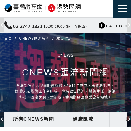
FACEBOO
02-2747-1331
10:00-19:00 (週一至週五)
首頁
CNEWS匯流新聞
政治匯流
CNEWS
CNEWS匯流新聞網
台灣知名內容型網路新媒體，2016年成立，由資深記者、
媒體人及影像工作者組成，專精數位匯流、醫藥生活、網路
科技、政治民調、新能源、金融財經及企業公益領域。
所有CNEWS新聞
健康匯流
國