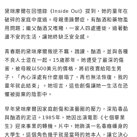
黛咪摩爾在回憶錄《Inside Out》提到，她的童年在
破碎的家庭中度過。母親患躁鬱症，有酗酒和藥物濫
用問題；繼父酗酒又嗜賭，一家人四處遷徙，過著動
盪不安的生活，讓她終缺乏安全感。
青春期的黛咪摩爾叛逆不羈，蹺課、酗酒，並與各種
不良人士混在一起。15歲那年，她遭受了最深的傷
害，被母親以500美元的價格，將初夜賣給陌生男
子，「內心深處有什麼崩塌了，再也無法恢復，我的
童年就此結束」。她坦言，這些創傷讓她一生活在恐
懼被拋棄的陰影中。
早年黛咪摩爾因家庭創傷和演藝圈的壓力，深陷毒品
與酗酒的泥沼。1985年，她因出演電影《七個畢業
生》迎來事業的轉機。片中，她飾演一名毒癮纏身的
大學生，這個角色幾乎就是當時的她本人，讓它決心