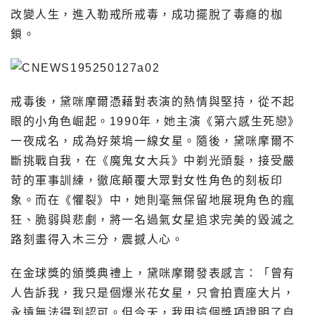
改變人生，進入勒戒所戒毒，成功擺脫了毒癮的枷
鎖。
戒毒後，黛咪摩爾憑藉對表演的熱情與堅持，從不起
眼的小角色崛起。1990年，她主演《第六感生死戀》
一夜成名，成為好萊塢一線女星。隨後，黛咪摩爾不
斷挑戰自我，在《魔鬼女大兵》中剃光頭髮，接受嚴
苛的軍事訓練，徹底顛覆大眾對女性角色的刻板印
象。而在《懼裂》中，她則毫無保留地展現角色的瘋
狂、脆弱與悲劇，將一名過氣女星追求完美的毀滅之
路刻畫得入木三分，震撼人心。
在金球獎的頒獎典禮上，黛咪摩爾發表感言：「曾有
人告訴我，我只是個爆米花女星，只會拍賣座大片，
永遠無法得到認可。但今天，我用這個獎項證明了自