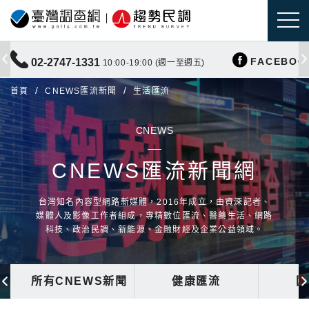
FACEBOO
02-2747-1331
10:00-19:00 (週一至週五)
首頁
CNEWS匯流新聞
生活匯流
CNEWS
CNEWS匯流新聞網
台灣知名內容型網路新媒體，2016年成立，由資深記者、
媒體人及影像工作者組成，專精數位匯流、醫藥生活、網路
科技、政治民調、新能源、金融財經及企業公益領域。
所有CNEWS新聞
健康匯流
國