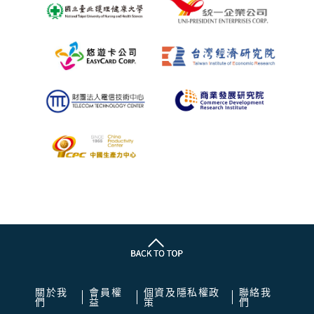
關於我
會員權
個資及隱私權政
聯絡我
們
益
策
們