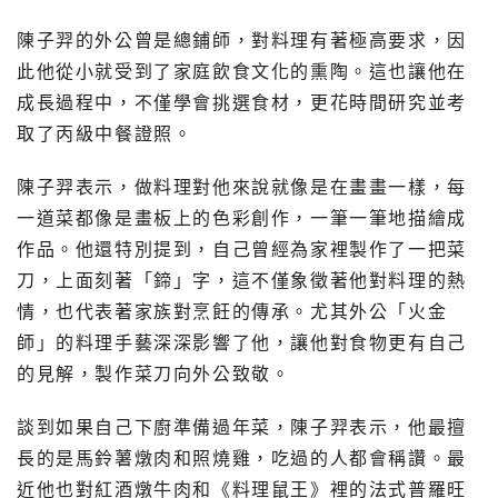
陳子羿的外公曾是總鋪師，對料理有著極高要求，因
此他從小就受到了家庭飲食文化的熏陶。這也讓他在
成長過程中，不僅學會挑選食材，更花時間研究並考
取了丙級中餐證照。
陳子羿表示，做料理對他來說就像是在畫畫一樣，每
一道菜都像是畫板上的色彩創作，一筆一筆地描繪成
作品。他還特別提到，自己曾經為家裡製作了一把菜
刀，上面刻著「鍗」字，這不僅象徵著他對料理的熱
情，也代表著家族對烹飪的傳承。尤其外公「火金
師」的料理手藝深深影響了他，讓他對食物更有自己
的見解，製作菜刀向外公致敬。
談到如果自己下廚準備過年菜，陳子羿表示，他最擅
長的是馬鈴薯燉肉和照燒雞，吃過的人都會稱讚。最
近他也對紅酒燉牛肉和《料理鼠王》裡的法式普羅旺