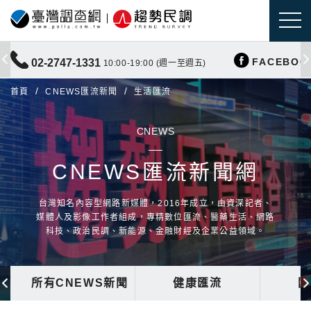
FACEBOO
02-2747-1331
10:00-19:00 (週一至週五)
首頁
CNEWS匯流新聞
生活匯流
CNEWS
CNEWS匯流新聞網
台灣知名內容型網路新媒體，2016年成立，由資深記者、
媒體人及影像工作者組成，專精數位匯流、醫藥生活、網路
科技、政治民調、新能源、金融財經及企業公益領域。
所有CNEWS新聞
健康匯流
國